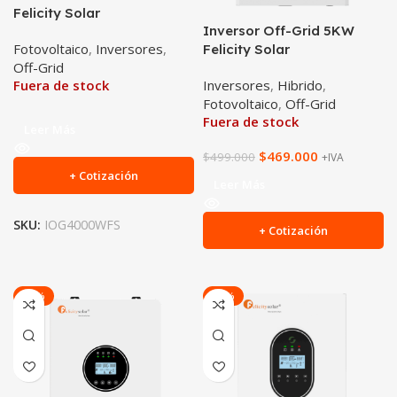
Felicity Solar
Inversor Off-Grid 5KW
Fotovoltaico
,
Inversores
,
Felicity Solar
Off-Grid
Inversores
,
Hibrido
,
Fuera de stock
Fotovoltaico
,
Off-Grid
Fuera de stock
Leer Más
$
469.000
$
499.000
+IVA
+ Cotización
Leer Más
SKU:
IOG4000WFS
+ Cotización
-20%
-41%