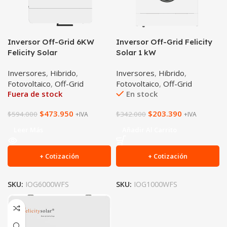
Inversor Off-Grid 6KW
Inversor Off-Grid Felicity
Felicity Solar
Solar 1 kW
Inversores
,
Hibrido
,
Inversores
,
Hibrido
,
Fotovoltaico
,
Off-Grid
Fotovoltaico
,
Off-Grid
Fuera de stock
En stock
$
473.950
$
203.390
$
594.000
$
342.000
+IVA
+IVA
Leer Más
Añadir Al Carrito
+ Cotización
+ Cotización
SKU:
IOG6000WFS
SKU:
IOG1000WFS