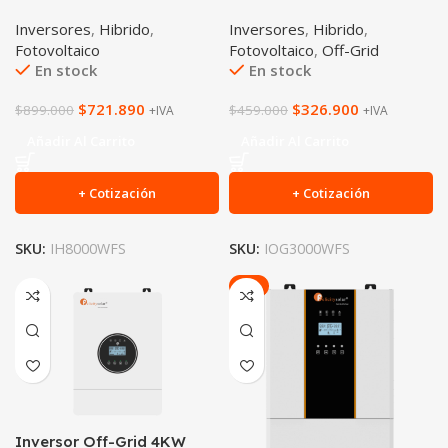
Inversores
,
Hibrido
,
Inversores
,
Hibrido
,
Fotovoltaico
Fotovoltaico
,
Off-Grid
En stock
En stock
$
721.890
$
326.900
$
899.000
$
459.000
+IVA
+IVA
Añadir Al Carrito
Añadir Al Carrito
+ Cotización
+ Cotización
SKU:
IH8000WFS
SKU:
IOG3000WFS
-6%
Inversor Off-Grid 4KW