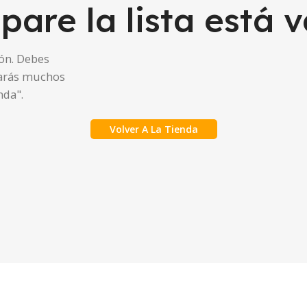
are la lista está v
ón. Debes
arás muchos
nda".
Volver A La Tienda