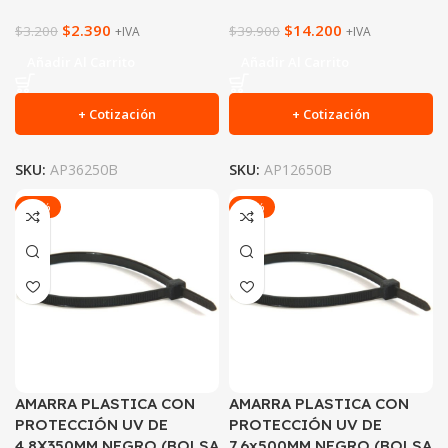
$
2.390
$
14.200
$
3.200
$
39.900
+IVA
+IVA
Añadir Al Carrito
Añadir Al Carrito
+ Cotización
+ Cotización
SKU:
AP36250B
SKU:
AP12650B
-20%
-68%
AMARRA PLASTICA CON
AMARRA PLASTICA CON
PROTECCIÓN UV DE
PROTECCIÓN UV DE
4.8X350MM NEGRO (BOLSA
7.6x500MM NEGRO (BOLSA