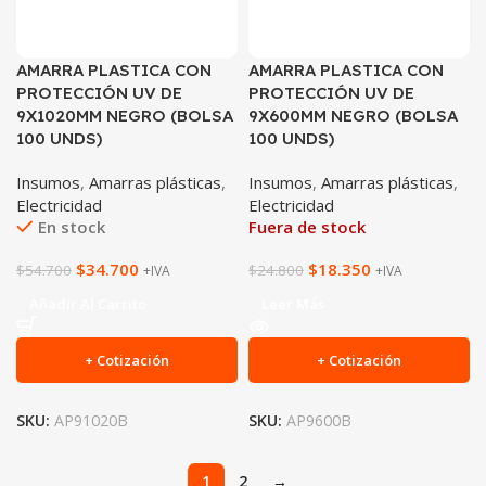
AMARRA PLASTICA CON
AMARRA PLASTICA CON
PROTECCIÓN UV DE
PROTECCIÓN UV DE
9X1020MM NEGRO (BOLSA
9X600MM NEGRO (BOLSA
100 UNDS)
100 UNDS)
Insumos
,
Amarras plásticas
,
Insumos
,
Amarras plásticas
,
Electricidad
Electricidad
En stock
Fuera de stock
$
34.700
$
18.350
$
54.700
$
24.800
+IVA
+IVA
Añadir Al Carrito
Leer Más
+ Cotización
+ Cotización
SKU:
AP91020B
SKU:
AP9600B
1
2
→