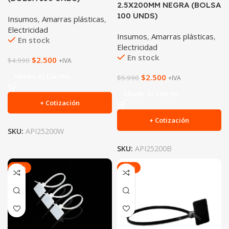
2.5X200MM NEGRA (BOLSA
100 UNDS)
Insumos
,
Amarras plásticas
,
Electricidad
Insumos
,
Amarras plásticas
,
En stock
Electricidad
En stock
$
2.500
$
4.990
+IVA
Añadir Al Carrito
$
2.500
$
5.990
+IVA
Añadir Al Carrito
+ Cotización
+ Cotización
SKU:
API25200W
SKU:
API25200B
-45%
-45%