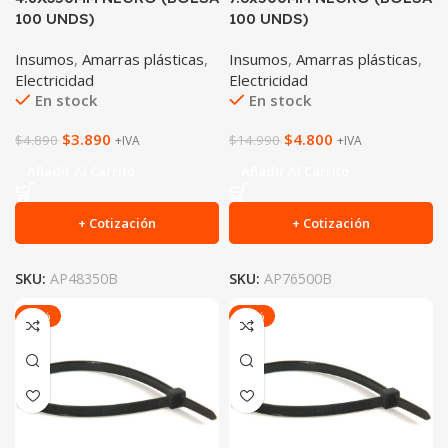
100 UNDS)
100 UNDS)
Insumos
,
Amarras plásticas
,
Insumos
,
Amarras plásticas
,
Electricidad
Electricidad
En stock
En stock
$
3.890
$
4.800
$
4.890
$
14.990
+IVA
+IVA
Añadir Al Carrito
Añadir Al Carrito
+ Cotización
+ Cotización
SKU:
AP48350B
SKU:
AP76500B
-37%
-26%