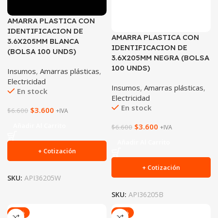
AMARRA PLASTICA CON
IDENTIFICACION DE
AMARRA PLASTICA CON
3.6X205MM BLANCA
IDENTIFICACION DE
(BOLSA 100 UNDS)
3.6X205MM NEGRA (BOLSA
100 UNDS)
Insumos
,
Amarras plásticas
,
Electricidad
Insumos
,
Amarras plásticas
,
En stock
Electricidad
En stock
$
3.600
$
6.600
+IVA
Añadir Al Carrito
$
3.600
$
6.600
+IVA
Añadir Al Carrito
+ Cotización
+ Cotización
SKU:
API36205W
SKU:
API36205B
-54%
-42%