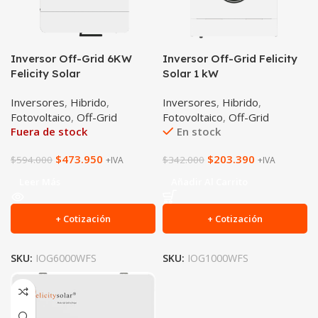
Inversor Off-Grid 6KW
Inversor Off-Grid Felicity
Felicity Solar
Solar 1 kW
Inversores
,
Hibrido
,
Inversores
,
Hibrido
,
Fotovoltaico
,
Off-Grid
Fotovoltaico
,
Off-Grid
Fuera de stock
En stock
$
473.950
$
203.390
$
594.000
$
342.000
+IVA
+IVA
Leer Más
Añadir Al Carrito
+ Cotización
+ Cotización
SKU:
IOG6000WFS
SKU:
IOG1000WFS