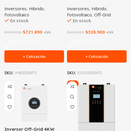
Inversores
,
Hibrido
,
Inversores
,
Hibrido
,
Fotovoltaico
Fotovoltaico
,
Off-Grid
En stock
En stock
$
721.890
$
326.900
$
899.000
$
459.000
+IVA
+IVA
Añadir Al Carrito
Añadir Al Carrito
+ Cotización
+ Cotización
SKU:
IH8000WFS
SKU:
IOG3000WFS
-6%
Inversor Off-Grid 4KW