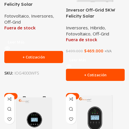
Felicity Solar
Inversor Off-Grid 5KW
Fotovoltaico
,
Inversores
,
Felicity Solar
Off-Grid
Inversores
,
Hibrido
,
Fuera de stock
Fotovoltaico
,
Off-Grid
Fuera de stock
Leer Más
$
469.000
$
499.000
+IVA
+ Cotización
Leer Más
SKU:
IOG4000WFS
+ Cotización
-20%
-41%