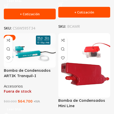
Leer Más
+ Cotización
+ Cotización
SKU:
BCAMR
SKU:
CS6W595T34
-19%
Bomba de Condensados
ARTIK Tranquil-I
Accesorios
Fuera de stock
Bomba de Condensados
$
64.700
$
80.000
+IVA
Mini Line
Leer Más