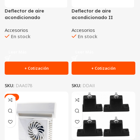
Deflector de aire
Deflector de aire
acondicionado
acondicionado II
Accesorios
Accesorios
En stock
En stock
Leer Más
Leer Más
+ Cotización
+ Cotización
SKU:
DAA078
SKU:
DDAII
-25%