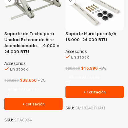
Soporte de Techo para
Soporte Mural para A/A
Unidad Exterior de Aire
18.000–24.000 BTU
Acondicionado — 9.000 a
Accesorios
24.000 BTU
En stock
Accesorios
$
16.890
$
20.000
En stock
+IVA
Añadir Al Carrito
$
38.650
$
50.000
+IVA
Añadir Al Carrito
+ Cotización
+ Cotización
SKU:
SM1824BTUAH
SKU:
STAC924