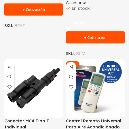
Accesorios
En stock
+ Cotización
Leer Más
SKU:
BCAT
+ Cotización
SKU:
BCML
-21%
Conector MC4 Tipo T
Control Remoto Universal
Individual
Para Aire Acondicionado