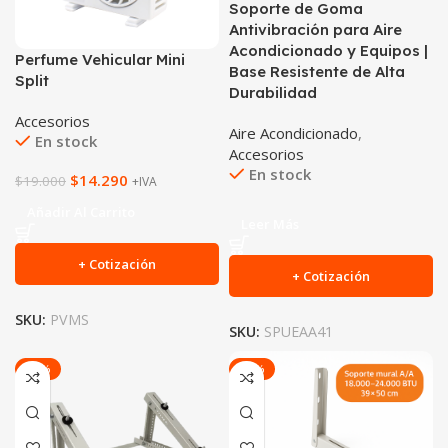
Soporte de Goma
Antivibración para Aire
Acondicionado y Equipos |
Perfume Vehicular Mini
Base Resistente de Alta
Split
Durabilidad
Accesorios
Aire Acondicionado
,
En stock
Accesorios
En stock
$
14.290
$
19.000
+IVA
Añadir Al Carrito
Leer Más
+ Cotización
+ Cotización
SKU:
PVMS
SKU:
SPUEAA41
-23%
-16%