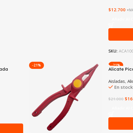
$
12.700
+IV
Añadir Al C
SKU:
ACA10
-21%
-21%
lada
Alicate Pi
Aisladas
,
Al
En stock
$
16
$
21.000
Añadir Al C