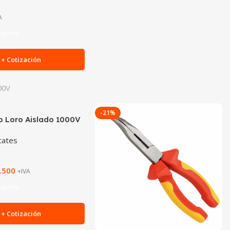
A
arrito
+ Cotización
00V
-21%
co Loro Aislado 1000V
icates
.500
+IVA
arrito
+ Cotización