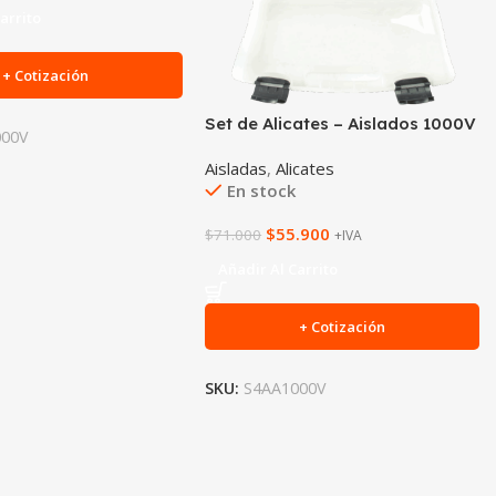
arrito
+ Cotización
Set de Alicates – Aislados 1000V
000V
Aisladas
,
Alicates
En stock
$
55.900
$
71.000
+IVA
Añadir Al Carrito
+ Cotización
SKU:
S4AA1000V