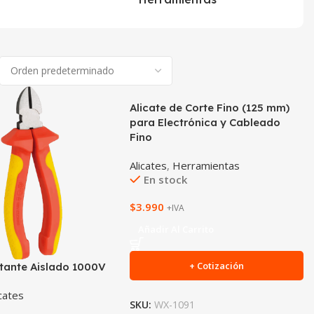
Alicate de Corte Fino (125 mm)
para Electrónica y Cableado
Fino
Alicates
,
Herramientas
En stock
$
3.990
+IVA
Añadir Al Carrito
+ Cotización
rtante Aislado 1000V
icates
SKU:
WX-1091