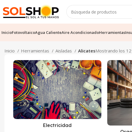
Inicio
Fotovoltaico
Agua Caliente
Aire Acondicionado
Herramientas
Ins
Inicio
Herramientas
Aisladas
Alicates
Mostrando los 12
Electricidad
Orga