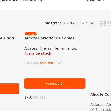
Mostrar
9
12
18
24
-11%
 Aislada
Alicate Cortador de Cables
Alicates
,
Tijeras
,
Herramientas
Fuera de stock
$
96.490
$
109.000
+IVA
Leer Más
+ Cotización
Alicate Co
SKU:
WX-338
Aisladas
,
Al
En stock