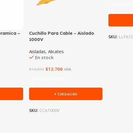
Añadir Al C
eramica –
Cuchillo Para Cable – Aislado
SKU:
LLFA1
1000V
Aisladas
,
Alicates
En stock
$
12.700
$
14.000
+IVA
Añadir Al Carrito
+ Cotización
SKU:
CCA1000V