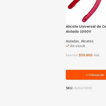
Alicate Universal de C
Aislado 1000V
Aisladas
,
Alicates
En stock
$
50.800
$
64.500
+IVA
Añadir Al Carrito
+ Cotización
SKU:
AUCA1000V