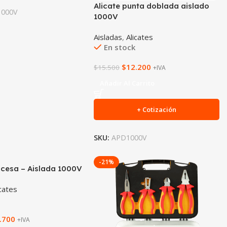
Alicate punta doblada aislado
1000V
1000V
Aisladas
,
Alicates
En stock
$
12.200
$
15.500
+IVA
Añadir Al Carrito
+ Cotización
SKU:
APD1000V
-21%
cesa – Aislada 1000V
icates
.700
+IVA