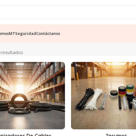
umos
MT
Seguridad
Contáctanos
 resultados
Insumos
nizadores De Cables