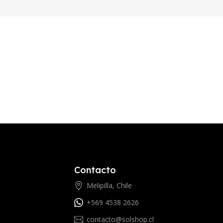
Contacto
Melipilla, Chile
+569 4538 2626
contacto@solshop.cl