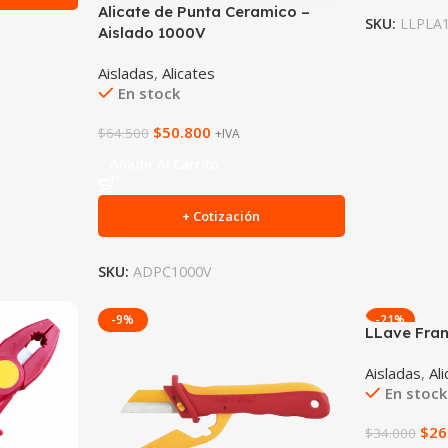
Alicate de Punta Ceramico –
SKU:
LLPLA
Aislado 1000V
Aisladas
,
Alicates
En stock
$
50.800
$
64.500
+IVA
Añadir Al Carrito
+ Cotización
SKU:
ADPC1000V
-9%
-21%
LLave Fran
Aisladas
,
Al
En stock
$
26
$
34.000