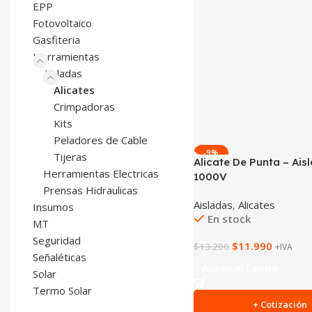
EPP
Fotovoltaico
Gasfiteria
Herramientas
Aisladas
Alicates
Crimpadoras
Kits
Peladores de Cable
-9%
Tijeras
Alicate De Punta – Ais
Herramientas Electricas
1000V
Prensas Hidraulicas
Aisladas
,
Alicates
Insumos
En stock
MT
Seguridad
$
11.990
$
13.200
+IVA
Señaléticas
Añadir Al Carrito
Solar
Termo Solar
+ Cotización