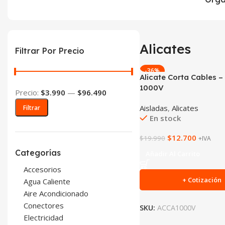
Alicates
Filtrar Por Precio
-36%
Alicate Corta Cables –
1000V
Precio:
$3.990
—
$96.490
Aisladas
,
Alicates
Filtrar
En stock
$
12.700
$
19.990
+IVA
Categorías
Añadir Al Carrito
Accesorios
+ Cotización
Agua Caliente
Aire Acondicionado
Conectores
SKU:
ACCA1000V
Electricidad