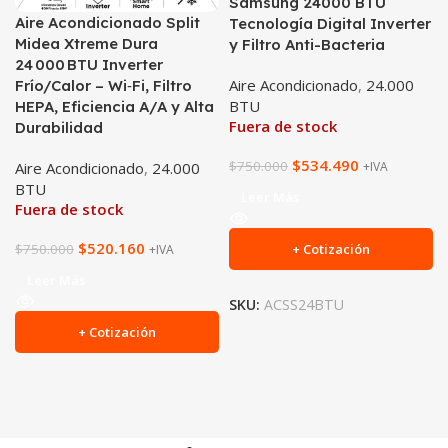
Samsung 24000 BTU
Aire Acondicionado Split
Tecnología Digital Inverter
Midea Xtreme Dura
y Filtro Anti-Bacteria
24 000 BTU Inverter
Aire Acondicionado
,
24.000
Frío/Calor – Wi‑Fi, Filtro
BTU
HEPA, Eficiencia A/A y Alta
Fuera de stock
Durabilidad
$
534.490
$
750.000
Aire Acondicionado
,
24.000
+IVA
BTU
Leer Más
Fuera de stock
$
520.160
$
750.000
+ Cotización
+IVA
Leer Más
SKU:
ACSS24BTU
+ Cotización