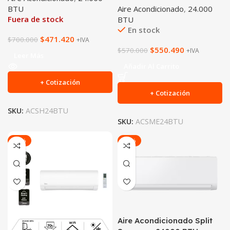
BTU
Aire Acondicionado
,
24.000
Fuera de stock
BTU
En stock
$
471.420
$
700.000
+IVA
$
550.490
$
570.000
+IVA
Leer Más
Añadir Al Carrito
+ Cotización
+ Cotización
SKU:
ACSH24BTU
SKU:
ACSME24BTU
-31%
-29%
Aire Acondicionado Split