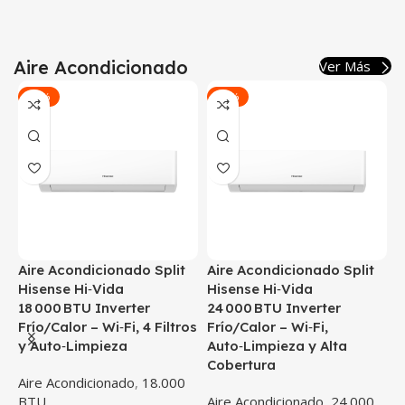
Aire Acondicionado
Ver Más
-16%
-33%
Aire Acondicionado Split
Aire Acondicionado Split
A
Hisense Hi‑Vida
Hisense Hi‑Vida
H
18 000 BTU Inverter
24 000 BTU Inverter
I
os
Frío/Calor – Wi‑Fi, 4 Filtros
Frío/Calor – Wi‑Fi,
F
y Auto‑Limpieza
Auto‑Limpieza y Alta
A
Cobertura
Aire Acondicionado
,
18.000
A
BTU
Aire Acondicionado
,
24.000