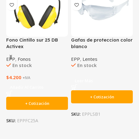
Fono Cintillo sur 25 DB
Gafas de proteccion color
G
Activex
blanco
[
EPP
,
Fonos
EPP
,
Lentes
E
En stock
En stock
F
$
4.200
$
+IVA
Leer Más
Añadir Al Carrito
+ Cotización
+ Cotización
SKU:
EPPLSB1
SKU:
EPPFC25A
S