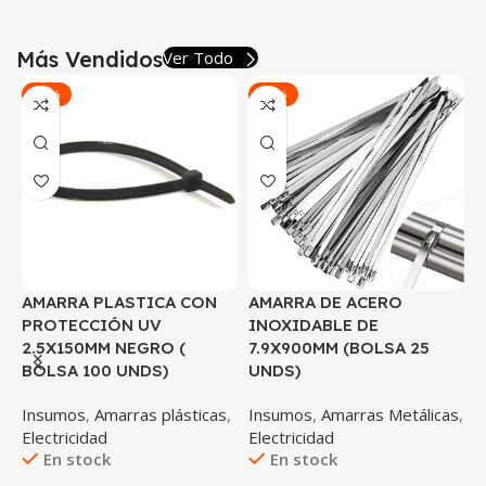
Más Vendidos
Ver Todo
-54%
-87%
AMARRA PLASTICA CON
AMARRA DE ACERO
C
PROTECCIÓN UV
INOXIDABLE DE
N
2.5X150MM NEGRO (
7.9X900MM (BOLSA 25
BOLSA 100 UNDS)
UNDS)
I
C
,
Insumos
,
Amarras plásticas
,
Insumos
,
Amarras Metálicas
,
Electricidad
Electricidad
En stock
En stock
$