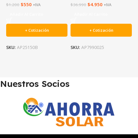
$
550
$
4.950
$
1.200
$
36.990
+IVA
+IVA
Añadir Al Carrito
Añadir Al Carrito
+ Cotización
+ Cotización
S
SKU:
AP25150B
SKU:
AP7990025
Nuestros Socios