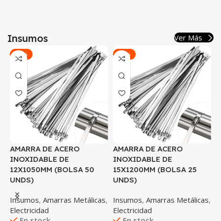
Insumos
Ver Más
-42%
-80%
AMARRA DE ACERO
AMARRA DE ACERO
A
INOXIDABLE DE
INOXIDABLE DE
I
12X1050MM (BOLSA 50
15X1200MM (BOLSA 25
3
UNDS)
UNDS)
U
s
,
Insumos
,
Amarras Metálicas
,
Insumos
,
Amarras Metálicas
,
I
Electricidad
Electricidad
E
En stock
En stock