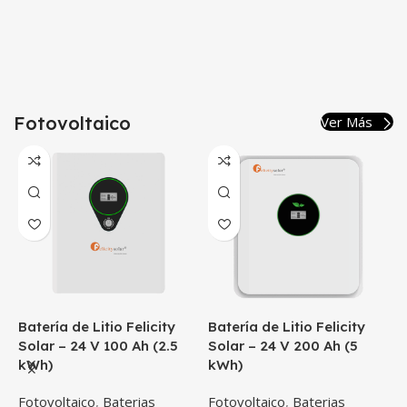
Fotovoltaico
Ver Más
Litio Felicity
Batería de Litio Felicity
Batería de Liti
 V 100 Ah (2.5
Solar – 24 V 200 Ah (5
Solar – 48 V 1
kWh)
kWh)
co
,
Baterias
Fotovoltaico
,
Baterias
Fotovoltaico
,
Ba