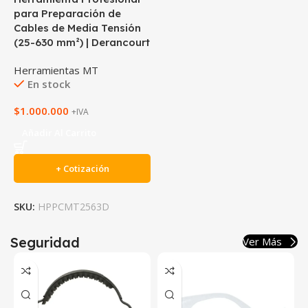
para Preparación de
Cables de Media Tensión
(25-630 mm²) | Derancourt
Herramientas MT
En stock
$
1.000.000
+IVA
Añadir Al Carrito
+ Cotización
SKU:
HPPCMT2563D
Seguridad
Ver Más