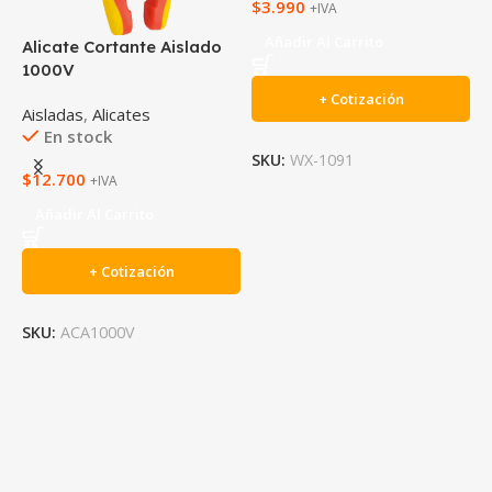
$
3.990
+IVA
Añadir Al Carrito
Alicate Cortante Aislado
A
1000V
1
+ Cotización
Aisladas
,
Alicates
A
En stock
SKU:
WX-1091
$
12.700
$
+IVA
Añadir Al Carrito
+ Cotización
SKU:
ACA1000V
S