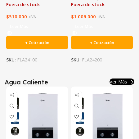
tock
Fuera de stock
Fuera de stoc
$
1.006.000
$
912.000
IVA
+IVA
+IVA
Leer Más
Leer Más
Cotización
+ Cotización
+ Cotiz
100
SKU:
FLA24200
Agua Caliente
Ver Más