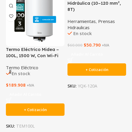
Hidráulica (10–120 mm²,
8T)
Herramientas
,
Prensas
Hidraulicas
En stock
$
50.790
$
60.000
+IVA
Tapón Auditivo Activex
A
Añadir Al Carrito
M
EPP
,
Auditivo
1
En stock
F
+ Cotización
E
$
1.000
+IVA
E
SKU:
YQK-120A
Añadir Al Carrito
A
+ Cotización
F
$
SKU:
EPP281025