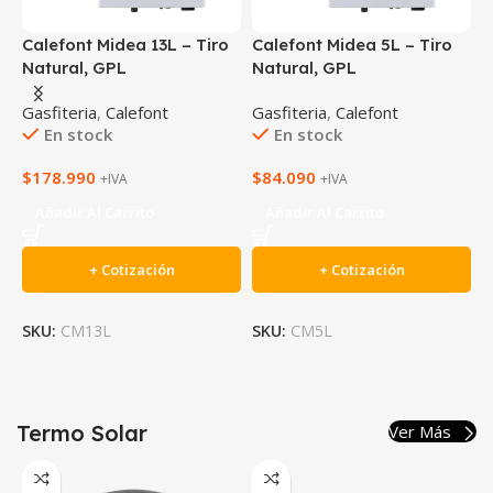
o
Calefont Midea 13L – Tiro
Calefont Midea 5L – Tiro
C
Natural, GPL
Natural, GPL
N
Gasfiteria
,
Calefont
Gasfiteria
,
Calefont
G
En stock
En stock
$
178.990
$
84.090
$
+IVA
+IVA
Añadir Al Carrito
Añadir Al Carrito
+ Cotización
+ Cotización
SKU:
CM13L
SKU:
CM5L
S
Termo Solar
Ver Más