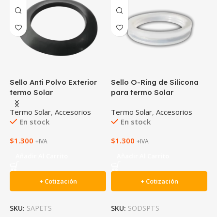
S
Sello Anti Polvo Exterior
Sello O-Ring de Silicona
t
termo Solar
para termo Solar
T
Termo Solar
,
Accesorios
Termo Solar
,
Accesorios
En stock
En stock
$
1.300
$
1.300
+IVA
+IVA
Añadir Al Carrito
Añadir Al Carrito
+ Cotización
+ Cotización
S
SKU:
SAPETS
SKU:
SODSPTS