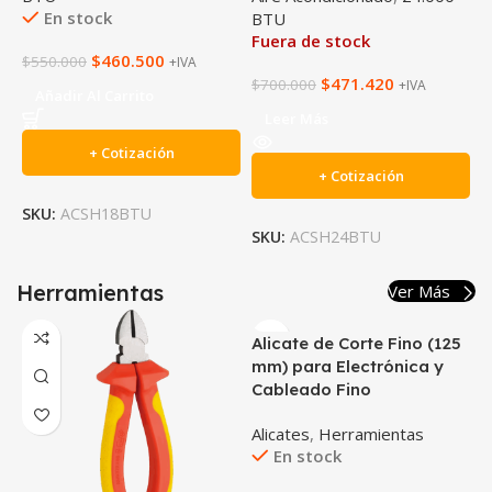
En stock
F
BTU
Fuera de stock
$
460.500
$
550.000
$
+IVA
$
471.420
$
700.000
+IVA
Añadir Al Carrito
Leer Más
+ Cotización
+ Cotización
SKU:
ACSH18BTU
S
SKU:
ACSH24BTU
Herramientas
Ver Más
Alicate de Corte Fino (125
mm) para Electrónica y
Cableado Fino
Alicates
,
Herramientas
En stock