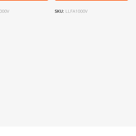
000V
SKU:
LLFA1000V