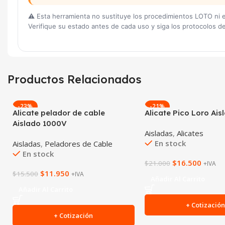
⚠️ Esta herramienta no sustituye los procedimientos LOTO ni 
Verifique su estado antes de cada uso y siga los protocolos d
Productos Relacionados
-23%
-21%
Alicate pelador de cable
Alicate Pico Loro Ai
Aislado 1000V
Aisladas
,
Alicates
En stock
Aisladas
,
Peladores de Cable
En stock
$
16.500
$
21.000
+IVA
$
11.950
$
15.500
+IVA
Añadir Al Carrito
Añadir Al Carrito
+ Cotizació
+ Cotización