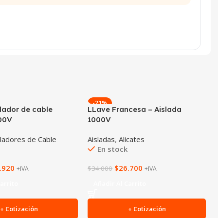
-21%
elador de cable
LLave Francesa – Aislada
000V
1000V
ladores de Cable
Aisladas
,
Alicates
En stock
.920
$
26.700
$
34.000
+IVA
+IVA
arrito
Añadir Al Carrito
+ Cotización
+ Cotización