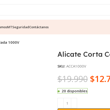
umos
MT
Seguridad
Contáctanos
slada 1000V
Alicate Corta 
SKU:
ACCA1000V
$
19.990
$
12.
20 disponibles
Alternative: