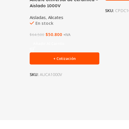
Aislado 1000V
SKU:
CPDC1
Aisladas
,
Alicates
En stock
$
50.800
$
64.500
+IVA
Añadir Al Carrito
+ Cotización
SKU:
AUCA1000V