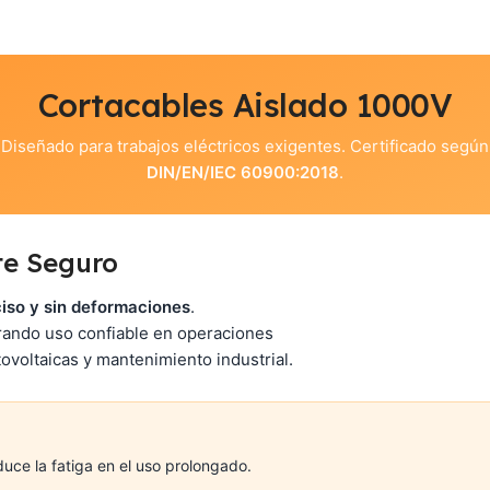
Cortacables Aislado 1000V
Diseñado para trabajos eléctricos exigentes. Certificado según
DIN/EN/IEC 60900:2018
.
te Seguro
ciso y sin deformaciones
.
ando uso confiable en operaciones
otovoltaicas y mantenimiento industrial.
uce la fatiga en el uso prolongado.