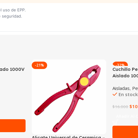
el uso de EPP.
e seguridad.
-21%
-32%
slado 1000V
Cuchillo P
Aislado 1
Aisladas
,
Pe
En stock
$
10
$
16.000
Añadir Al C
n
Alicate Universal de Ceramica –