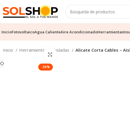
Inicio
Fotovoltaico
Agua Caliente
Aire Acondicionado
Herramientas
Ins
Inicio
Herramientas
Aisladas
Alicate Corta Cables – Ai
Haga Click para agrandar
-36%