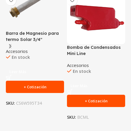
Barra de Magnesio para
C
termo Solar 3/4″
P
K
Bomba de Condensados
Accesorios
Mini Line
En stock
A
Accesorios
En stock
Leer Más
$
Leer Más
+ Cotización
+ Cotización
SKU:
CS6W595T34
S
SKU:
BCML