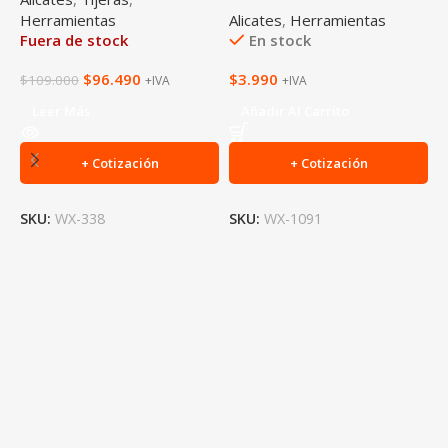
Herramientas
Alicates
,
Herramientas
Fuera de stock
En stock
$
96.490
$
3.990
$
109.000
+IVA
+IVA
Leer Más
Añadir Al Carrito
K
D
+ Cotización
+ Cotización
H
H
SKU:
WX-338
SKU:
WX-1091
$
S