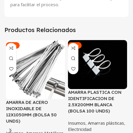
para facilitar el proceso.
Productos Relacionados
-42%
-50%
AMARRA PLASTICA CON
IDENTIFICACION DE
AMARRA DE ACERO
A
2.5X200MM BLANCA
INOXIDABLE DE
P
(BOLSA 100 UNDS)
12X1050MM (BOLSA 50
3
UNDS)
(
Insumos
,
Amarras plásticas
,
Electricidad
Insumos
,
Amarras Metálicas
,
I