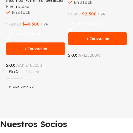
En stock
Electricidad
E
En stock
$
2.500
$
4.990
+IVA
Añadir Al Carrito
$
46.500
$
79.990
$
+IVA
Añadir Al Carrito
+ Cotización
+ Cotización
SKU:
API25200W
SKU:
AAI12105050
S
PESO
1350 kg
DIMENSIONES
114 × 14 × 3 cm
Nuestros Socios