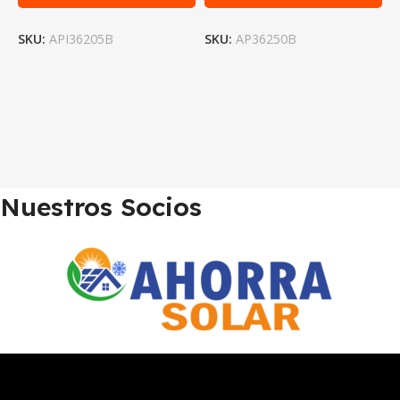
SKU:
API36205B
SKU:
AP36250B
S
Nuestros Socios