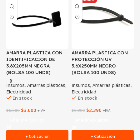
AMARRA PLASTICA CON
AMARRA PLASTICA CON
A
IDENTIFICACION DE
PROTECCIÓN UV
P
3.6X205MM NEGRA
3.6X250MM NEGRO
9
(BOLSA 100 UNDS)
(BOLSA 100 UNDS)
(
Insumos
,
Amarras plásticas
,
Insumos
,
Amarras plásticas
,
I
Electricidad
Electricidad
E
En stock
En stock
$
3.600
$
2.390
$
6.600
$
3.200
$
+IVA
+IVA
Añadir Al Carrito
Añadir Al Carrito
+ Cotización
+ Cotización