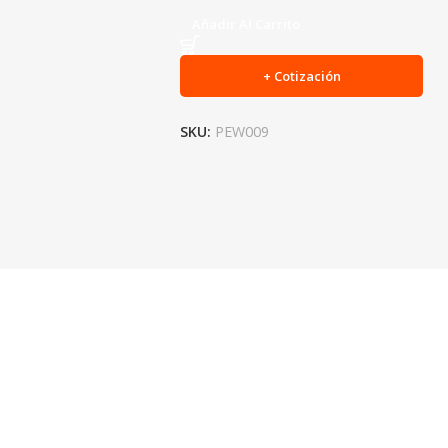
Añadir Al Carrito
+ Cotización
SKU:
PEW009