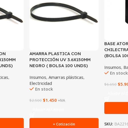
BASE ATO
CHILECTRA
CON
AMARRA PLASTICA CON
(BOLSA 10
X150MM
PROTECCIÓN UV 3.6X150MM
UNDS)
NEGRO ( BOLSA 100 UNDS)
Insumos
,
B
En stock
ticas
,
Insumos
,
Amarras plásticas
,
Electricidad
$
5.9
$
6.650
En stock
Añadir Al C
$
1.450
$
2.500
+IVA
Añadir Al Carrito
SKU:
BA221
n
+ Cotización