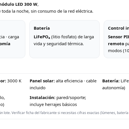
ódulo LED 300 W
,
 toda la noche, sin consumo de la red eléctrica.
Batería
Control i
cia · carga
LiFePO₄
(litio fosfato) de larga
Sensor PI
omía
vida y seguridad térmica.
remoto
pa
modos (100
or:
3000 K
Panel solar:
alta eficiencia · cable
Batería:
LiFe
incluido
autonomía)
lo,
Instalación:
pared/soporte;
o)
incluye herrajes básicos
lote. Verificar ficha del fabricante si necesitas cifras exactas (lúmenes, batería