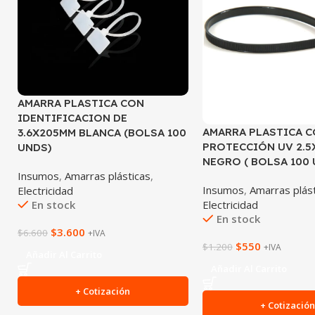
AMARRA PLASTICA CON
IDENTIFICACION DE
AMARRA PLASTICA 
3.6X205MM BLANCA (BOLSA 100
PROTECCIÓN UV 2.5
UNDS)
NEGRO ( BOLSA 100 
Insumos
,
Amarras plásticas
,
Insumos
,
Amarras plás
Electricidad
Electricidad
En stock
En stock
$
3.600
$
6.600
+IVA
$
550
$
1.200
+IVA
Añadir Al Carrito
Añadir Al Carrito
+ Cotización
+ Cotizació