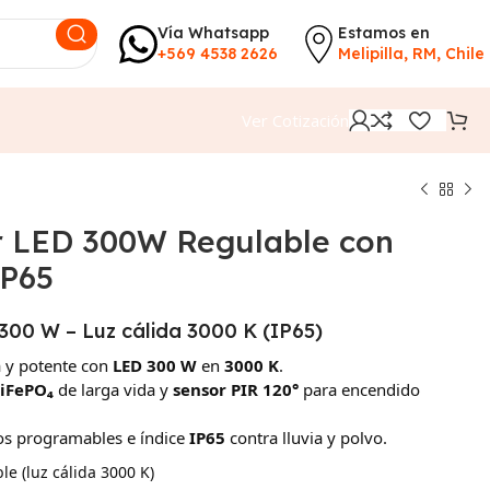
Vía Whatsapp
Estamos en
+569 4538 2626
Melipilla, RM, Chile
Ver Cotización
r LED 300W Regulable con
IP65
300 W – Luz cálida 3000 K (IP65)
 y potente con
LED 300 W
en
3000 K
.
LiFePO₄
de larga vida y
sensor PIR 120°
para encendido
os programables e índice
IP65
contra lluvia y polvo.
e (luz cálida 3000 K)