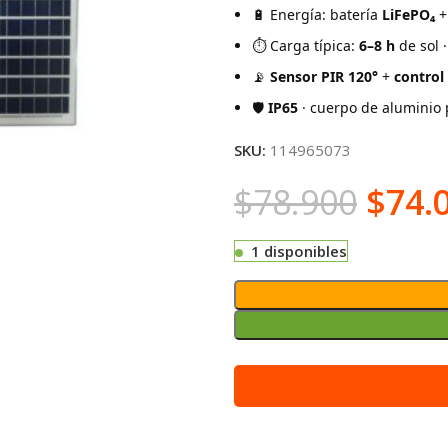
🔋 Energía: batería
LiFePO₄
+ 
⏱️ Carga típica:
6–8 h
de sol 
📡
Sensor PIR 120°
+
control
🛡️
IP65
· cuerpo de aluminio 
SKU:
114965073
$
78.900
$
74.
1 disponibles
Alternative: