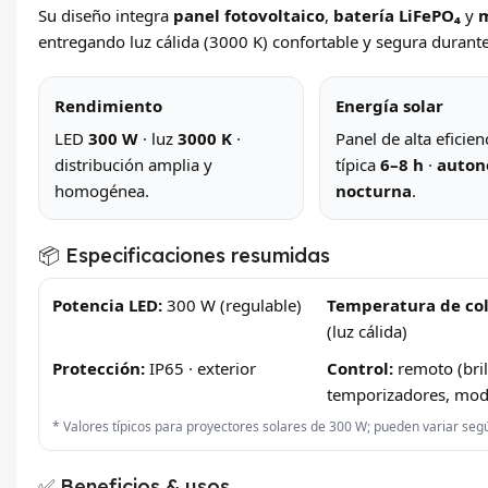
Su diseño integra
panel fotovoltaico
,
batería LiFePO₄
y
m
entregando luz cálida (3000 K) confortable y segura durante
Rendimiento
Energía solar
LED
300 W
· luz
3000 K
·
Panel de alta eficien
distribución amplia y
típica
6–8 h
·
auton
homogénea.
nocturna
.
📦 Especificaciones resumidas
Potencia LED:
300 W (regulable)
Temperatura de col
(luz cálida)
Protección:
IP65 · exterior
Control:
remoto (bril
temporizadores, mod
* Valores típicos para proyectores solares de 300 W; pueden variar según 
✅ Beneficios & usos