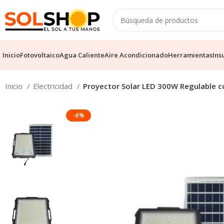
Inicio
Fotovoltaico
Agua Caliente
Aire Acondicionado
Herramientas
Ins
Inicio
Electricidad
Proyector Solar LED 300W Regulable c
-6%