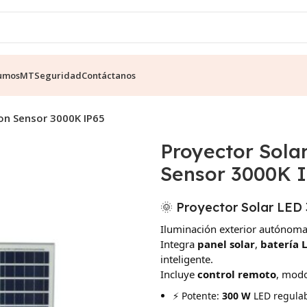
umos
MT
Seguridad
Contáctanos
on Sensor 3000K IP65
Proyector Sola
Sensor 3000K 
🌞 Proyector Solar LED 
Iluminación exterior autónoma
Integra
panel solar
,
batería 
inteligente.
Incluye
control remoto
, mod
⚡ Potente:
300 W
LED regulabl