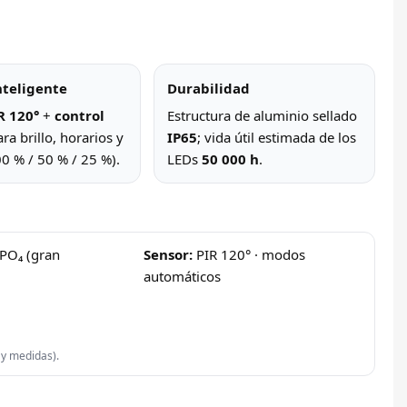
nteligente
Durabilidad
R 120°
+
control
Estructura de aluminio sellado
ra brillo, horarios y
IP65
; vida útil estimada de los
 % / 50 % / 25 %).
LEDs
50 000 h
.
PO₄ (gran
Sensor:
PIR 120° · modos
automáticos
 y medidas).