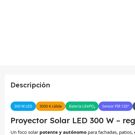
Descripción
300 W LED
3000 K cálida
Batería LiFePO₄
Sensor PIR 120°
Proyector Solar LED 300 W – reg
Un foco solar
potente y autónomo
para fachadas, patios,