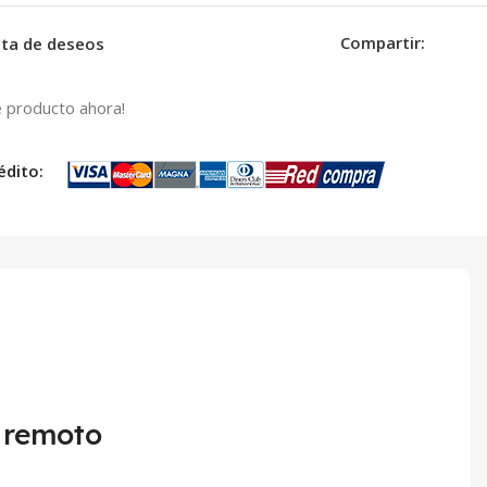
Compartir:
ista de deseos
 producto ahora!
édito:
l remoto