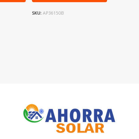
SKU:
AP36150B