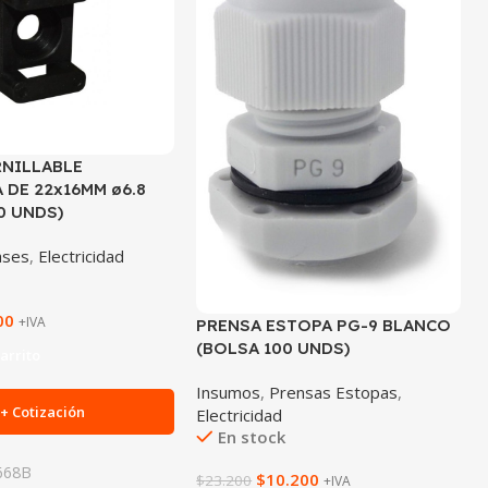
RNILLABLE
 DE 22x16MM ø6.8
0 UNDS)
ases
,
Electricidad
00
+IVA
PRENSA ESTOPA PG-9 BLANCO
(BOLSA 100 UNDS)
arrito
Insumos
,
Prensas Estopas
,
+ Cotización
Electricidad
En stock
668B
$
10.200
$
23.200
+IVA