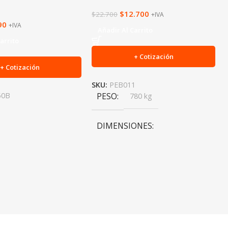
$
12.700
$
22.700
+IVA
90
+IVA
Añadir Al Carrito
arrito
+ Cotización
+ Cotización
SKU:
PEB011
50B
PESO
780 kg
DIMENSIONES
28 × 28 × 3 cm