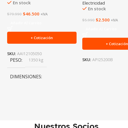
En stock
Electricidad
En stock
$
46.500
$
79.990
+IVA
$
2.500
$
5.990
+IVA
Añadir Al Carrito
Añadir Al Carrito
+ Cotización
+ Cotizació
SKU:
AAI12105050
PESO
SKU:
API25200B
1350 kg
DIMENSIONES
114 × 14 × 3 cm
Nuestros Socios