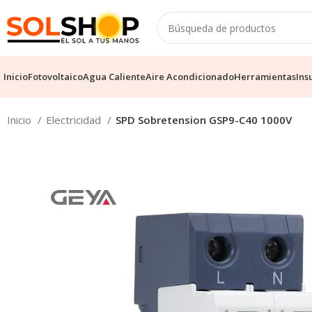
Inicio
Fotovoltaico
Agua Caliente
Aire Acondicionado
Herramientas
Ins
Inicio
Electricidad
SPD Sobretension GSP9-C40 1000V