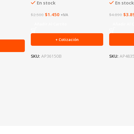
En stock
En stock
$
1.450
$
3.8
$
2.500
$
4.890
+IVA
Añadir Al Carrito
Añadir Al C
+ Cotización
n
SKU:
AP36150B
SKU:
AP483