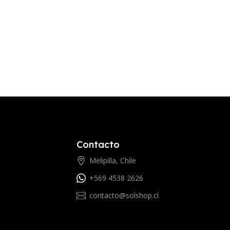
Contacto
Melipilla, Chile
+569 4538 2626
contacto@solshop.cl