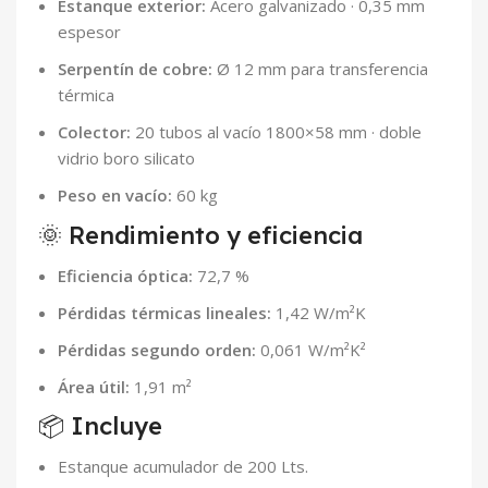
Estanque exterior:
Acero galvanizado · 0,35 mm
espesor
Serpentín de cobre:
Ø 12 mm para transferencia
térmica
Colector:
20 tubos al vacío 1800×58 mm · doble
vidrio boro silicato
Peso en vacío:
60 kg
🌞 Rendimiento y eficiencia
Eficiencia óptica:
72,7 %
Pérdidas térmicas lineales:
1,42 W/m²K
Pérdidas segundo orden:
0,061 W/m²K²
Área útil:
1,91 m²
📦 Incluye
Estanque acumulador de 200 Lts.