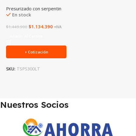
Presurizado con serpentin
En stock
$
1.134.390
$
1.449.900
+IVA
Añadir Al Carrito
+ Cotización
SKU:
TSPS300LT
Nuestros Socios