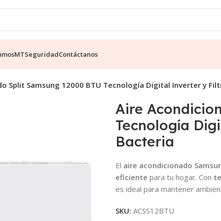
umos
MT
Seguridad
Contáctanos
o Split Samsung 12000 BTU Tecnología Digital Inverter y Filt
Aire Acondicio
Tecnología Digit
Bacteria
El
aire acondicionado Sams
eficiente
para tu hogar. Con
te
es ideal para mantener ambient
SKU:
ACSS12BTU