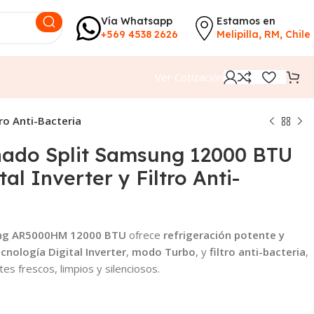
Vía Whatsapp
Estamos en
+569 4538 2626
Melipilla, RM, Chile
Ver Cotización
ro Anti-Bacteria
nado Split Samsung 12000 BTU
al Inverter y Filtro Anti-
ung AR5000HM 12000 BTU
ofrece
refrigeración potente y
cnología Digital Inverter
,
modo Turbo
, y
filtro anti-bacteria
,
es frescos, limpios y silenciosos.