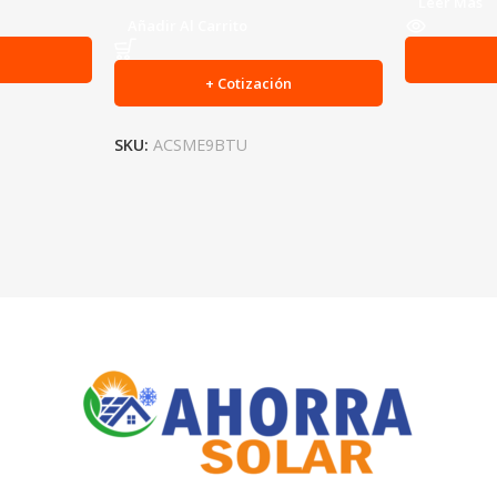
Leer Más
Añadir Al Carrito
n
+ Cotización
SKU:
ACSME9BTU