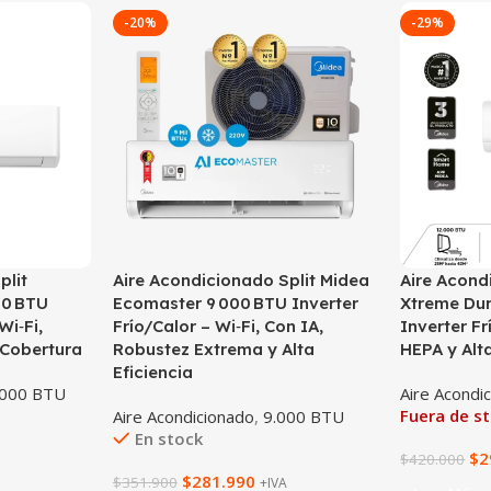
-20%
-29%
plit
Aire Acondicionado Split Midea
Aire Acond
00 BTU
Ecomaster 9 000 BTU Inverter
Xtreme Dur
Wi‑Fi,
Frío/Calor – Wi‑Fi, Con IA,
Inverter Fr
 Cobertura
Robustez Extrema y Alta
HEPA y Alta
Eficiencia
.000 BTU
Aire Acondi
Fuera de s
Aire Acondicionado
,
9.000 BTU
En stock
$
2
$
420.000
$
281.990
$
351.900
+IVA