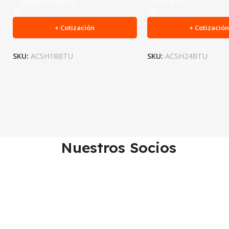
Añadir Al Carrito
Leer Más
+ Cotización
+ Cotizació
SKU:
ACSH18BTU
SKU:
ACSH24BTU
Nuestros Socios