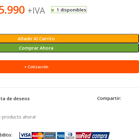
5.990
+IVA
1 disponibles
Añadir Al Carrito
Comprar Ahora
+ Cotización
Compartir:
ista de deseos
 producto ahora!
édito: