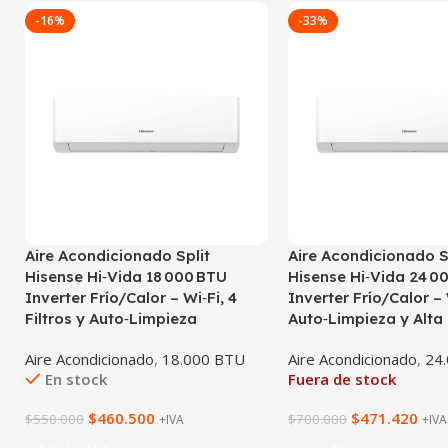
-16%
-33%
Aire Acondicionado Split
Aire Acondicionado S
Hisense Hi‑Vida 18 000 BTU
Hisense Hi‑Vida 24 0
Inverter Frío/Calor – Wi‑Fi, 4
Inverter Frío/Calor – 
Filtros y Auto‑Limpieza
Auto‑Limpieza y Alta
Aire Acondicionado
,
18.000 BTU
Aire Acondicionado
,
24
En stock
Fuera de stock
$
460.500
$
471.420
$
550.000
$
700.000
+IVA
+IVA