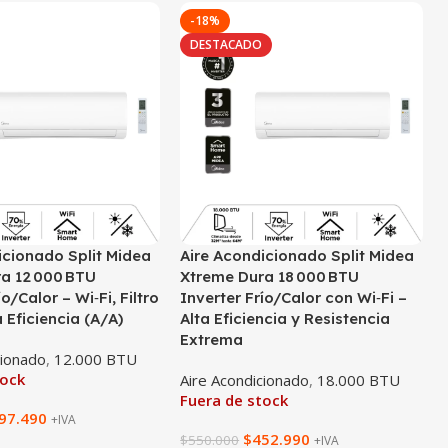
-18%
DESTACADO
icionado Split Midea
Aire Acondicionado Split Midea
a 12 000 BTU
Xtreme Dura 18 000 BTU
ío/Calor – Wi‑Fi, Filtro
Inverter Frío/Calor con Wi‑Fi –
 Eficiencia (A/A)
Alta Eficiencia y Resistencia
Extrema
cionado
,
12.000 BTU
tock
Aire Acondicionado
,
18.000 BTU
Fuera de stock
97.490
+IVA
$
452.990
$
550.000
+IVA