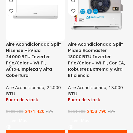
Aire Acondicionado Split
Aire Acondicionado Split
A
Hisense Hi‑Vida
Midea Ecomaster
M
24 000 BTU Inverter
18000 BTU Inverter
2
Frío/Calor – Wi‑Fi,
Frío/Calor – Wi‑Fi, Con IA,
F
Auto‑Limpieza y Alta
Robustez Extrema y Alta
R
Cobertura
Eficiencia
E
Aire Acondicionado
,
24.000
Aire Acondicionado
,
18.000
A
BTU
BTU
Fuera de stock
Fuera de stock
$
471.420
$
453.790
$
700.000
$
551.900
$
+IVA
+IVA
Leer Más
Leer Más