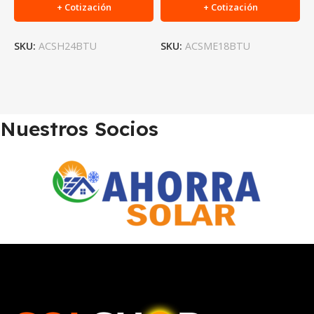
+ Cotización
+ Cotización
SKU:
ACSH24BTU
SKU:
ACSME18BTU
S
Nuestros Socios