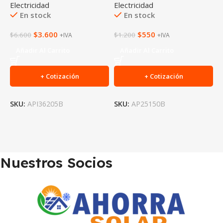
Electricidad
Electricidad
E
En stock
En stock
$
3.600
$
550
$
6.600
$
1.200
$
+IVA
+IVA
Añadir Al Carrito
Añadir Al Carrito
+ Cotización
+ Cotización
SKU:
API36205B
SKU:
AP25150B
S
Nuestros Socios