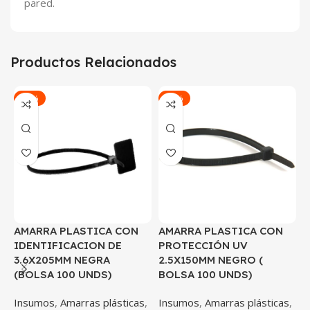
pared.
Productos Relacionados
-45%
-54%
AMARRA PLASTICA CON
AMARRA PLASTICA CON
A
IDENTIFICACION DE
PROTECCIÓN UV
P
3.6X205MM NEGRA
2.5X150MM NEGRO (
1
(BOLSA 100 UNDS)
BOLSA 100 UNDS)
1
Insumos
,
Amarras plásticas
,
Insumos
,
Amarras plásticas
,
I