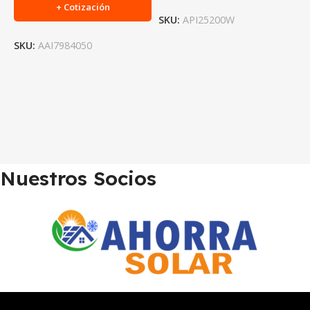
+ Cotización
SKU:
API25200W
S
SKU:
AAI7984050
Nuestros Socios