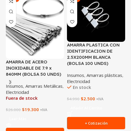
AMARRA PLASTICA CON
A
IDENTIFICACION DE
I
2.5X200MM BLANCA
3
AMARRA DE ACERO
(BOLSA 100 UNDS)
(
INOXIDABLE DE 7.9 x
840MM (BOLSA 50 UNDS)
Insumos
,
Amarras plásticas
,
I
Electricidad
E
Insumos
,
Amarras Metálicas
,
En stock
Electricidad
Fuera de stock
$
2.500
$
4.990
$
+IVA
Añadir Al Carrito
$
19.300
$
26.000
+IVA
Leer Más
+ Cotización