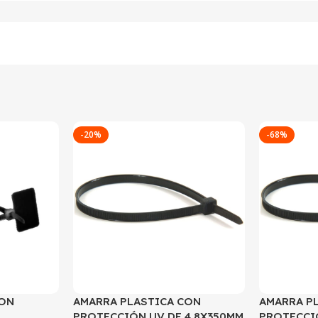
-20%
-68%
CON
AMARRA PLASTICA CON
AMARRA P
PROTECCIÓN UV DE 4.8X350MM
PROTECCI