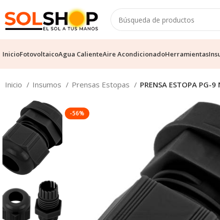
Inicio
Fotovoltaico
Agua Caliente
Aire Acondicionado
Herramientas
Ins
Inicio
Insumos
Prensas Estopas
PRENSA ESTOPA PG-9 
-56%