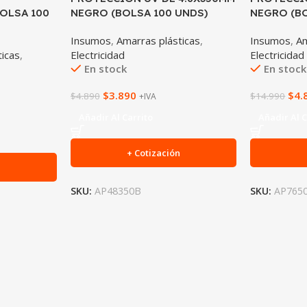
BOLSA 100
NEGRO (BOLSA 100 UNDS)
NEGRO (BO
Insumos
,
Amarras plásticas
,
Insumos
,
Am
ticas
,
Electricidad
Electricidad
En stock
En stock
$
3.890
$
4.
$
4.890
$
14.990
+IVA
Añadir Al Carrito
Añadir Al C
+ Cotización
n
SKU:
AP48350B
SKU:
AP765