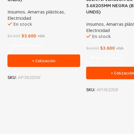
3.6X205MM NEGRA (
Insumos
,
Amarras plásticas
,
UNDS)
Electricidad
Insumos
,
Amarras plás
En stock
Electricidad
$
3.600
En stock
$
6.600
+IVA
Añadir Al Carrito
$
3.600
$
6.600
+IVA
Añadir Al Carrito
+ Cotización
+ Cotizació
SKU:
API36205W
SKU:
API36205B