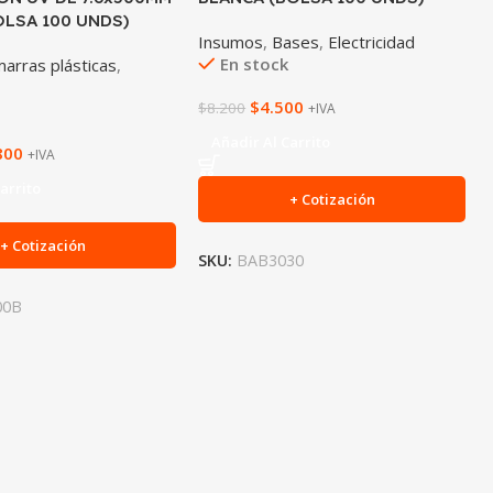
LSA 100 UNDS)
Insumos
,
Bases
,
Electricidad
En stock
arras plásticas
,
$
4.500
$
8.200
+IVA
Añadir Al Carrito
800
+IVA
arrito
+ Cotización
+ Cotización
SKU:
BAB3030
00B