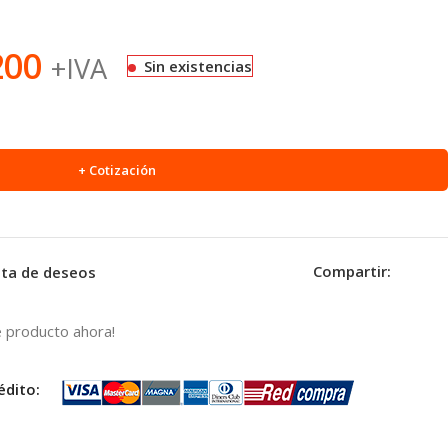
200
+IVA
Sin existencias
+ Cotización
Compartir:
ista de deseos
 producto ahora!
édito: