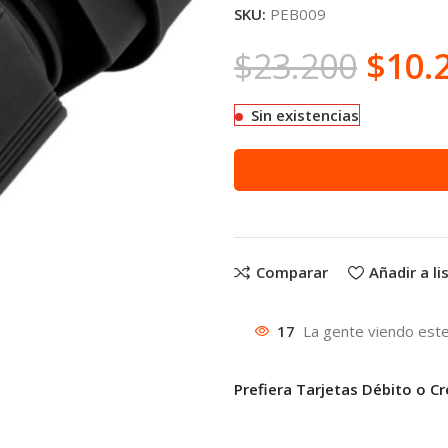
SKU:
PEB009
$
23.200
$
10.
Sin existencias
Comparar
Añadir a l
17
La gente viendo este
Prefiera Tarjetas Débito o Cr