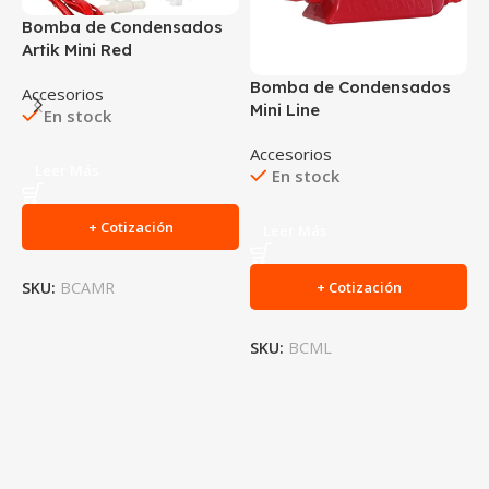
Bomba de Condensados
C
Artik Mini Red
P
K
Bomba de Condensados
Accesorios
Mini Line
En stock
A
Accesorios
Leer Más
En stock
$
+ Cotización
Leer Más
SKU:
BCAMR
+ Cotización
S
SKU:
BCML