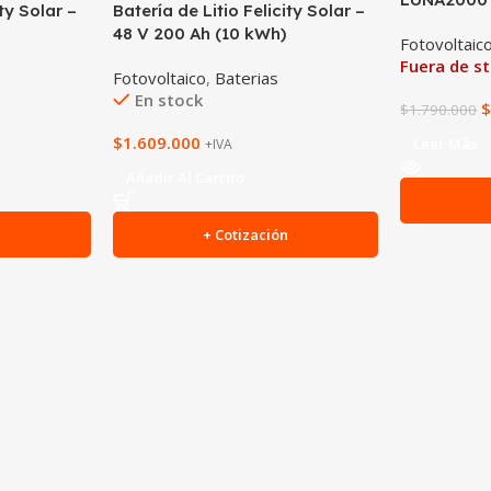
ity Solar –
Batería de Litio Felicity Solar –
48 V 200 Ah (10 kWh)
Fotovoltaic
Fuera de s
Fotovoltaico
,
Baterias
En stock
$
1.790.000
$
1.609.000
Leer Más
+IVA
Añadir Al Carrito
n
+ Cotización