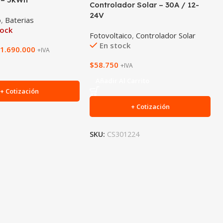
Controlador Solar – 30A / 12-
24V
o
,
Baterias
tock
Fotovoltaico
,
Controlador Solar
En stock
$
1.690.000
+IVA
$
58.750
+IVA
Añadir Al Carrito
+ Cotización
+ Cotización
SKU:
CS301224