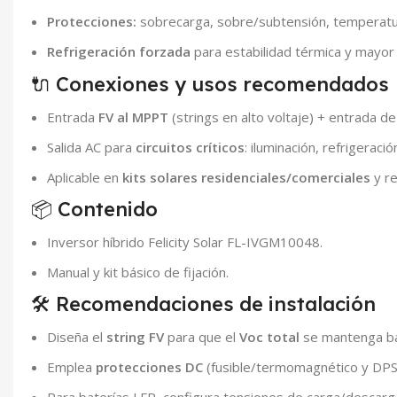
Protecciones:
sobrecarga, sobre/subtensión, temperatura
Refrigeración forzada
para estabilidad térmica y mayor v
🔌 Conexiones y usos recomendados
Entrada
FV al MPPT
(strings en alto voltaje) + entrada d
Salida AC para
circuitos críticos
: iluminación, refrigeraci
Aplicable en
kits solares residenciales/comerciales
y re
📦 Contenido
Inversor híbrido Felicity Solar FL-IVGM10048.
Manual y kit básico de fijación.
🛠️ Recomendaciones de instalación
Diseña el
string FV
para que el
Voc total
se mantenga baj
Emplea
protecciones DC
(fusible/termomagnético y DPS)
Para baterías LFP, configura tensiones de carga/descarga