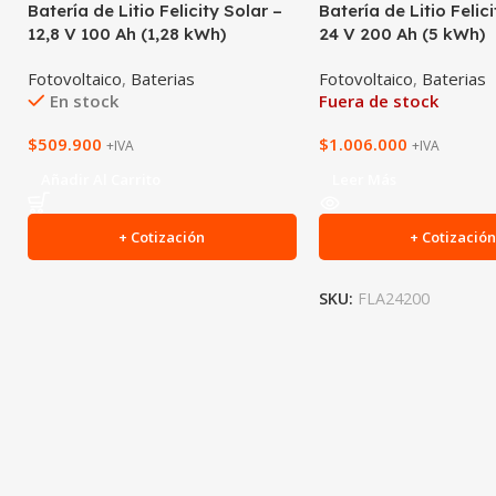
Batería de Litio Felicity Solar –
Batería de Litio Felic
12,8 V 100 Ah (1,28 kWh)
24 V 200 Ah (5 kWh)
Fotovoltaico
,
Baterias
Fotovoltaico
,
Baterias
En stock
Fuera de stock
$
509.900
$
1.006.000
+IVA
+IVA
Añadir Al Carrito
Leer Más
+ Cotización
+ Cotizació
SKU:
FLA24200