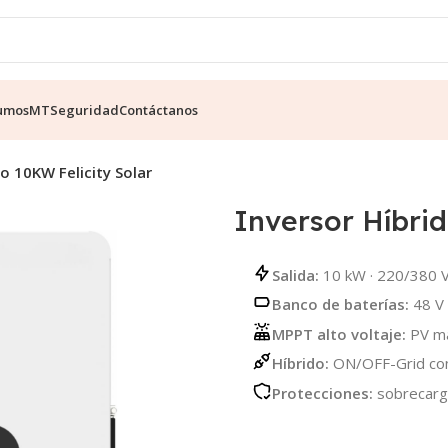
umos
MT
Seguridad
Contáctanos
do 10KW Felicity Solar
Inversor Híbrid
Salida:
10 kW · 220/380 V
Banco de baterías:
48 V 
MPPT alto voltaje:
PV má
Híbrido:
ON/OFF-Grid con 
Protecciones:
sobrecarga