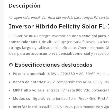
Descripción
*Imagen referencial. Ver ficha del modelo para rangos FV, corrie
Inversor Híbrido Felicity Solar F
El
FL-IVGM10048
integra inversor de
onda senoidal pura
,
controlador MPPT
de alto voltaje (entrada fotovoltaica ha
strings largos
y cableado más eficiente. Opera en modo
O
ideal para
autoconsumo residencial/comercial
y respaldo 
⚙️ Especificaciones destacadas
Potencia nominal:
10 kW a 220/380 V AC, 50/60 Hz, ond
Banco de baterías:
48 V; compatible con AGM, GEL y Liti
MPPT alto voltaje:
entrada FV hasta
900 Vdc
;
potencia 
Modos configurables:
prioridad Solar-First / Grid-First 
Interfaz local:
pantalla LCD y teclas para monitoreo y aju