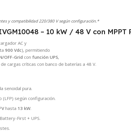
ntes y compatibilidad 220/380 V según configuración.*
L-IVGM10048 – 10 kW / 48 V con MPPT 
 cargador AC y
sta
900 Vdc
), permitiendo
N/OFF-Grid
con
función UPS
,
de cargas críticas con banco de baterías a 48 V.
a senoidal pura.
o (LFP) según configuración.
FV
hasta
13 kW
.
/ Battery-First + UPS.
stes.