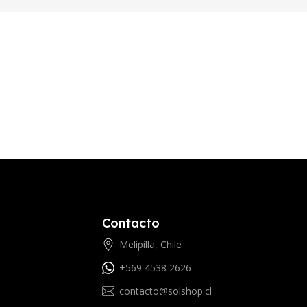
Contacto
Melipilla, Chile
+569 4538 2626
contacto@solshop.cl