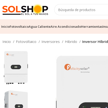
Inicio
Fotovoltaico
Agua Caliente
Aire Acondicionado
Herramientas
Ins
Inicio
Fotovoltaico
Inversores
Hibrido
Inversor Híbri