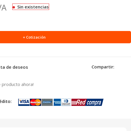
VA
Sin existencias
+ Cotización
Compartir:
ista de deseos
 producto ahora!
édito: