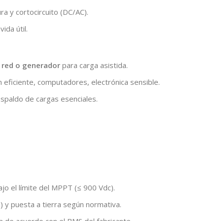
 y cortocircuito (DC/AC).
ida útil.
e
red o generador
para carga asistida.
ón eficiente, computadores, electrónica sensible.
spaldo de cargas esenciales.
o el límite del MPPT (≤ 900 Vdc).
 y puesta a tierra según normativa.
 de acuerdo con el BMS del fabricante.