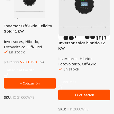
Inversor Off-Grid Felicity
Solar 1 kW
Inversores
,
Hibrido
,
Inversor solar hibrido 12
Fotovoltaico
,
Off-Grid
KW
En stock
Inversores
,
Hibrido
,
$
203.390
$
342.000
+IVA
Fotovoltaico
,
Off-Grid
En stock
Añadir Al Carrito
Leer Más
+ Cotización
+ Cotización
SKU:
IOG1000WFS
SKU:
IH12000WFS