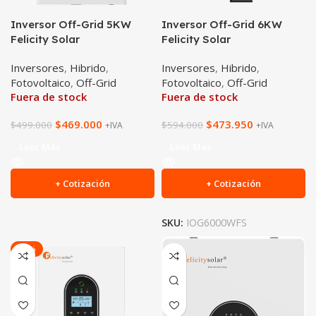
Inversor Off-Grid 5KW
Inversor Off-Grid 6KW
Felicity Solar
Felicity Solar
Inversores
,
Hibrido
,
Inversores
,
Hibrido
,
Fotovoltaico
,
Off-Grid
Fotovoltaico
,
Off-Grid
Fuera de stock
Fuera de stock
$
469.000
$
473.950
$
499.000
$
594.000
+IVA
+IVA
Leer Más
Leer Más
+ Cotización
+ Cotización
SKU:
IOG6000WFS
-41%