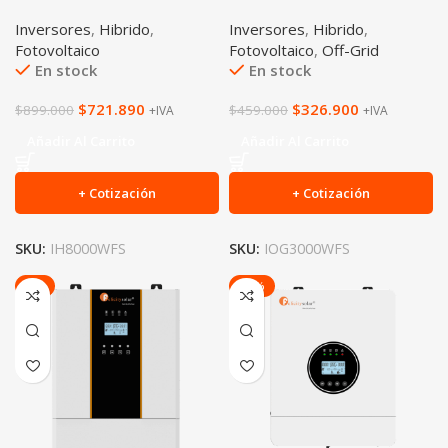
Inversores
,
Hibrido
,
Inversores
,
Hibrido
,
Fotovoltaico
Fotovoltaico
,
Off-Grid
En stock
En stock
$
721.890
$
326.900
$
899.000
$
459.000
+IVA
+IVA
Añadir Al Carrito
Añadir Al Carrito
+ Cotización
+ Cotización
SKU:
IH8000WFS
SKU:
IOG3000WFS
-6%
-20%