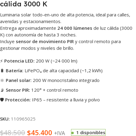
cálida 3000 K
Luminaria solar todo-en-uno de alta potencia, ideal para calles,
avenidas y estacionamientos.
Entrega aproximadamente
24 000 lúmenes
de luz cálida (3000
K) con autonomía de hasta 3 noches.
Incluye
sensor de movimiento PIR
y control remoto para
gestionar modos y niveles de brillo.
⚡
Potencia LED:
200 W (~24 000 lm)
🔋
Batería:
LiFePO₄ de alta capacidad (~1,2 kWh)
🔆
Panel solar:
200 W monocristalino integrado
📡
Sensor PIR:
120° + control remoto
🛡️
Protección:
IP65 – resistente a lluvia y polvo
SKU:
110965025
$
48.500
$
45.400
+IVA
1 disponibles