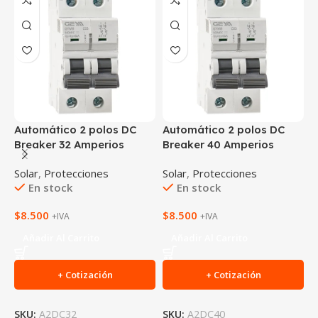
Automático 2 polos DC
Automático 2 polos DC
C
Breaker 32 Amperios
Breaker 40 Amperios
p
Solar
,
Protecciones
Solar
,
Protecciones
S
En stock
En stock
$
8.500
$
8.500
$
+IVA
+IVA
Añadir Al Carrito
Añadir Al Carrito
+ Cotización
+ Cotización
SKU:
A2DC32
SKU:
A2DC40
S