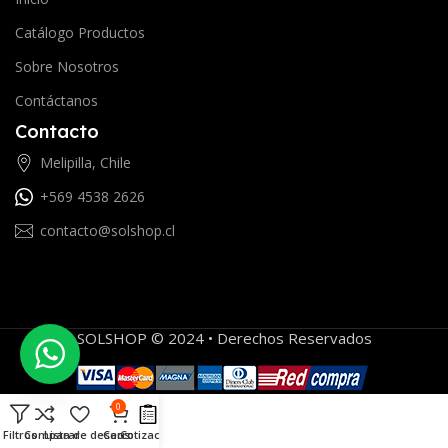
Catálogo Productos
Sobre Nosotros
Contáctanos
Contacto
Melipilla, Chile
+569 4538 2626
contacto@solshop.cl
SOLSHOP © 2024 • Derechos Reservados
0
Filtros
Comparar
Lista de deseos
Carro
Cotización
Menú