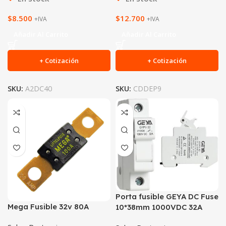
$
8.500
$
12.700
+IVA
+IVA
Añadir Al Carrito
Añadir Al Carrito
+ Cotización
+ Cotización
SKU:
A2DC40
SKU:
CDDEP9
Porta fusible GEYA DC Fuse
Mega Fusible 32v 80A
10*38mm 1000VDC 32A