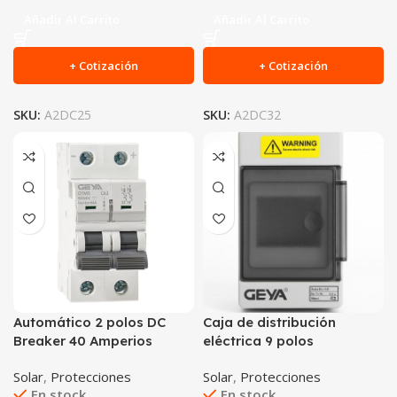
Añadir Al Carrito
Añadir Al Carrito
+ Cotización
+ Cotización
SKU:
A2DC25
SKU:
A2DC32
Automático 2 polos DC
Caja de distribución
Breaker 40 Amperios
eléctrica 9 polos
Solar
,
Protecciones
Solar
,
Protecciones
En stock
En stock