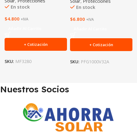
Solar
,
Protecciones
Solar
,
Protecciones
En stock
En stock
$
4.800
$
6.800
+IVA
+IVA
Añadir Al Carrito
Añadir Al Carrito
+ Cotización
+ Cotización
SKU:
MF3280
SKU:
PFG1000V32A
Nuestros Socios