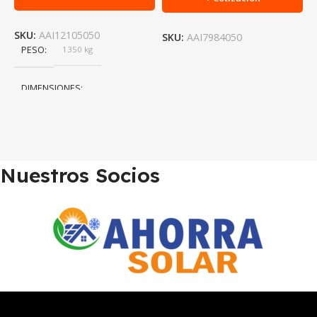
SKU:
AAI12105050
S
SKU:
AAI7984050
PESO
1350 kg
DIMENSIONES
114 × 14 × 3 cm
Nuestros Socios