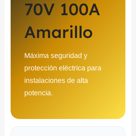
70V 100A
Amarillo
Máxima seguridad y
protección eléctrica para
instalaciones de alta
potencia.