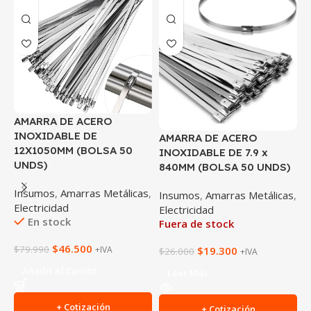
AMARRA DE ACERO
A
INOXIDABLE DE
P
AMARRA DE ACERO
12X1050MM (BOLSA 50
2
INOXIDABLE DE 7.9 x
UNDS)
B
840MM (BOLSA 50 UNDS)
Insumos
,
Amarras Metálicas
,
I
Insumos
,
Amarras Metálicas
,
Electricidad
E
Electricidad
En stock
Fuera de stock
$
46.500
$
79.990
$
$
19.300
+IVA
$
26.000
+IVA
Añadir Al Carrito
Leer Más
+ Cotización
+ Cotización