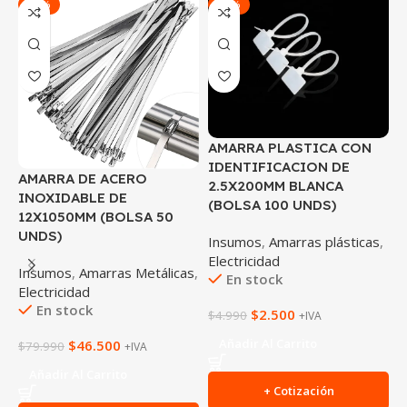
-42%
-50%
AMARRA PLASTICA CON
IDENTIFICACION DE
AMARRA DE ACERO
A
2.5X200MM BLANCA
INOXIDABLE DE
I
(BOLSA 100 UNDS)
12X1050MM (BOLSA 50
2
UNDS)
(
Insumos
,
Amarras plásticas
,
Electricidad
Insumos
,
Amarras Metálicas
,
I
En stock
Electricidad
E
En stock
$
2.500
$
4.990
+IVA
Añadir Al Carrito
$
46.500
$
79.990
$
+IVA
Añadir Al Carrito
+ Cotización