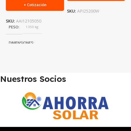
+ Cotización
SKU:
API25200W
SKU:
AAI12105050
S
PESO
1350 kg
DIMENSIONES
114 × 14 × 3 cm
Nuestros Socios