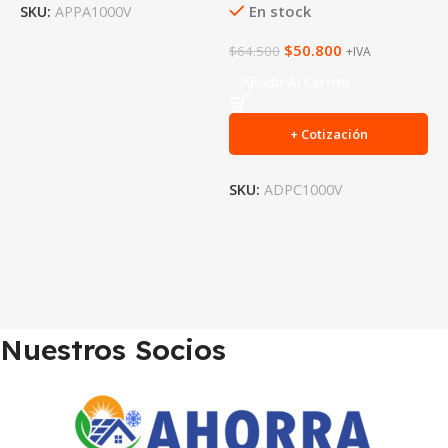
En stock
SKU:
APPA1000V
S
$
50.800
$
64.500
+IVA
Añadir Al Carrito
+ Cotización
SKU:
ADPC1000V
Nuestros Socios