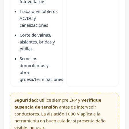
fotovoltaicos
Trabajo en tableros
AC/DC y
canalizaciones
Corte de vainas,
aislantes, bridas y
pitillas
Servicios
domiciliarios y
obra
gruesa/terminaciones
Seguridad:
utilice siempre EPP y
verifique
ausencia de tensión
antes de intervenir
conductores. La aislación 1000 V aplica a la
herramienta en buen estado; si presenta daño
visible, no usar.