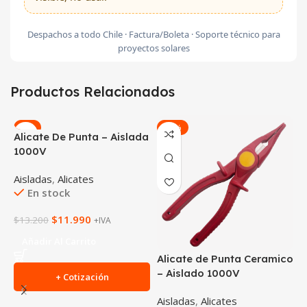
Despachos a todo Chile · Factura/Boleta · Soporte técnico para
proyectos solares
Productos Relacionados
-9%
-21%
Alicate De Punta – Aislada
A
1000V
A
Aisladas
,
Alicates
A
En stock
$
11.990
$
13.200
$
+IVA
Añadir Al Carrito
Alicate de Punta Ceramico
– Aislado 1000V
+ Cotización
Aisladas
,
Alicates