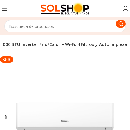
 000 BTU Inverter Frío/Calor – Wi‑Fi, 4 Filtros y Autolimpieza
-24%