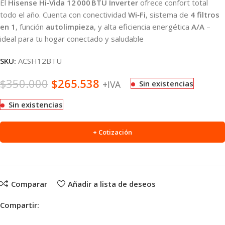
El
Hisense Hi‑Vida 12 000 BTU Inverter
ofrece confort total
todo el año. Cuenta con conectividad
Wi‑Fi
, sistema de
4 filtros
en 1
, función
autolimpieza
, y alta eficiencia energética
A/A
–
ideal para tu hogar conectado y saludable
SKU:
ACSH12BTU
$
350.000
$
265.538
+IVA
Sin existencias
Sin existencias
+ Cotización
Comparar
Añadir a lista de deseos
Compartir: