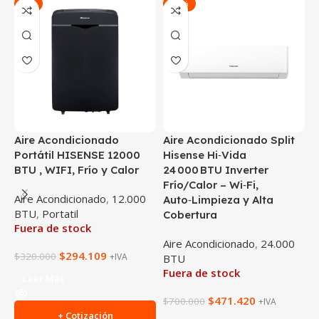
-8%
-33%
Aire Acondicionado
Aire Acondicionado Split
A
Portátil HISENSE 12000
Hisense Hi‑Vida
H
BTU , WIFI, Frío y Calor
24 000 BTU Inverter
I
Frío/Calor – Wi‑Fi,
F
Aire Acondicionado
,
12.000
Auto‑Limpieza y Alta
A
BTU
,
Portatil
Cobertura
Fuera de stock
A
Aire Acondicionado
,
24.000
$
294.109
$
320.000
+IVA
F
BTU
Fuera de stock
Leer Más
$
$
471.420
$
700.000
+IVA
+ Cotización