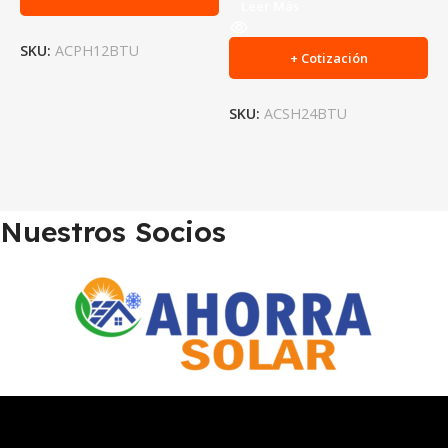
Leer Más
SKU:
ACPH12BTU
+ Cotización
S
SKU:
ACSH24BTU
Nuestros Socios