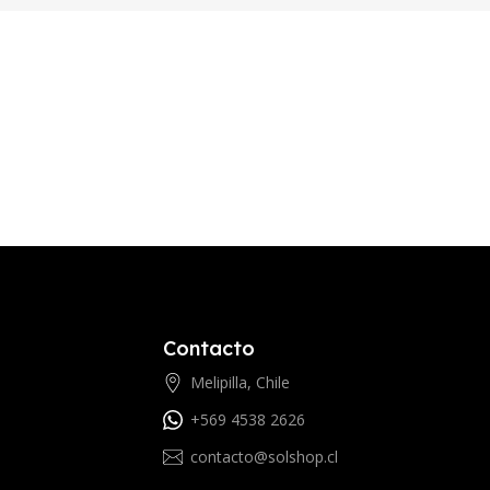
Contacto
Melipilla, Chile
+569 4538 2626
contacto@solshop.cl