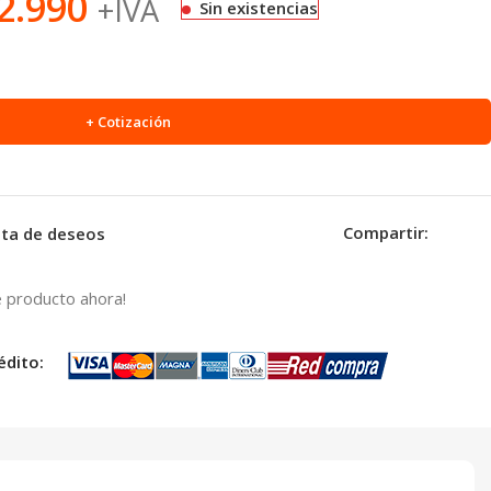
2.990
+IVA
Sin existencias
+ Cotización
Compartir:
ista de deseos
 producto ahora!
édito: