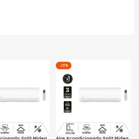
-29%
icionado Split Midea
Aire Acondicionado Split Midea