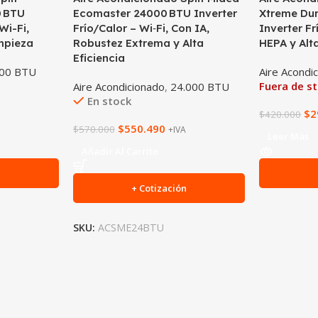
0 BTU
Ecomaster 24000 BTU Inverter
Xtreme Dur
Wi-Fi,
Frío/Calor – Wi‑Fi, Con IA,
Inverter Fr
impieza
Robustez Extrema y Alta
HEPA y Alta
Eficiencia
000 BTU
Aire Acondi
Fuera de s
Aire Acondicionado
,
24.000 BTU
En stock
$
2
$
420.000
$
550.490
$
570.000
+IVA
Leer Más
Añadir Al Carrito
n
+ Cotización
SKU:
ACSME24BTU