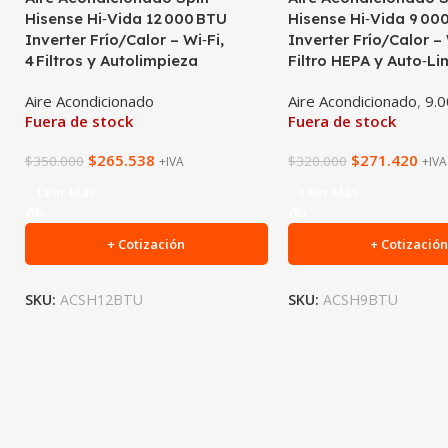
Hisense Hi‑Vida 12 000 BTU
Hisense Hi‑Vida 9 00
Inverter Frío/Calor – Wi‑Fi,
Inverter Frío/Calor – 
4 Filtros y Autolimpieza
Filtro HEPA y Auto‑L
Aire Acondicionado
Aire Acondicionado
,
9.
Fuera de stock
Fuera de stock
$
265.538
$
271.420
$
350.000
$
320.000
+IVA
+IVA
Leer Más
Leer Más
+ Cotización
+ Cotizació
SKU:
ACSH12BTU
SKU:
ACSH9BTU