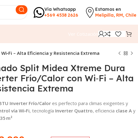
Vía Whatsapp
Estamos en
+569 4538 2626
Melipilla, RM, Chile
Ver Cotización
Wi‑Fi – Alta Eficiencia y Resistencia Extrema
nado Split Midea Xtreme Dura
rter Frío/Calor con Wi‑Fi – Alta
sistencia Extrema
TU Inverter Frío/Calor
es perfecto para climas exigentes y
trol vía Wi‑Fi
, tecnología
Inverter Quattro
, eficiencia
clase A
y
35 m²