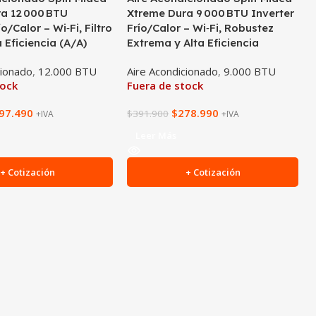
a 12 000 BTU
Xtreme Dura 9 000 BTU Inverter
ío/Calor – Wi‑Fi, Filtro
Frío/Calor – Wi‑Fi, Robustez
 Eficiencia (A/A)
Extrema y Alta Eficiencia
cionado
,
12.000 BTU
Aire Acondicionado
,
9.000 BTU
tock
Fuera de stock
97.490
$
278.990
$
391.900
+IVA
+IVA
Leer Más
+ Cotización
+ Cotización