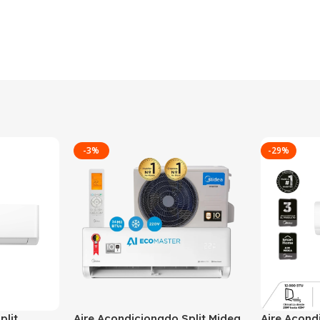
-3%
-29%
plit
Aire Acondicionado Split Midea
Aire Acond