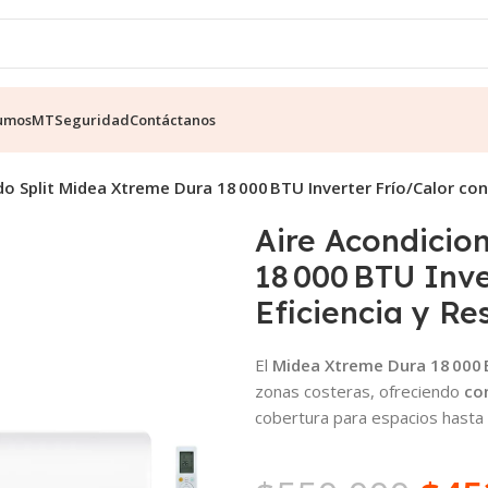
umos
MT
Seguridad
Contáctanos
o Split Midea Xtreme Dura 18 000 BTU Inverter Frío/Calor con 
Aire Acondicio
18 000 BTU Inve
Eficiencia y Re
El
Midea Xtreme Dura 18 000 B
zonas costeras, ofreciendo
con
cobertura para espacios hasta