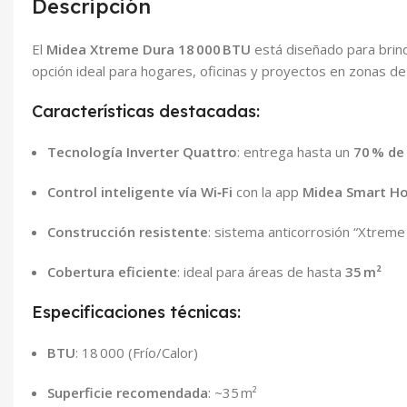
Descripción
El
Midea Xtreme Dura 18 000 BTU
está diseñado para brinda
opción ideal para hogares, oficinas y proyectos en zonas de
Características destacadas:
Tecnología Inverter Quattro
: entrega hasta un
70 % de
Control inteligente vía Wi‑Fi
con la app
Midea Smart H
Construcción resistente
: sistema anticorrosión “Xtreme
Cobertura eficiente
: ideal para áreas de hasta
35 m²
Especificaciones técnicas:
BTU
: 18 000 (Frío/Calor)
Superficie recomendada
: ~35 m²