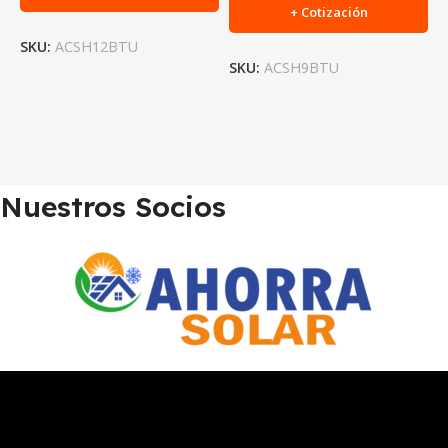
+ Cotización
SKU:
ACSH12BTU
SKU:
ACSH9BTU
S
Nuestros Socios