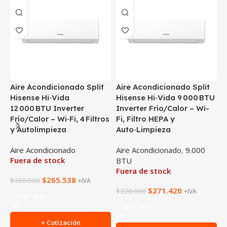
Aire Acondicionado Split
Aire Acondicionado Split
A
Hisense Hi‑Vida
Hisense Hi‑Vida 9 000 BTU
M
12 000 BTU Inverter
Inverter Frío/Calor – Wi-
1
Frío/Calor – Wi‑Fi, 4 Filtros
Fi, Filtro HEPA y
F
y Autolimpieza
Auto‑Limpieza
R
E
Aire Acondicionado
Aire Acondicionado
,
9.000
Fuera de stock
BTU
A
Fuera de stock
$
265.538
$
350.000
+IVA
$
271.420
$
320.000
+IVA
Leer Más
$
Leer Más
+ Cotización