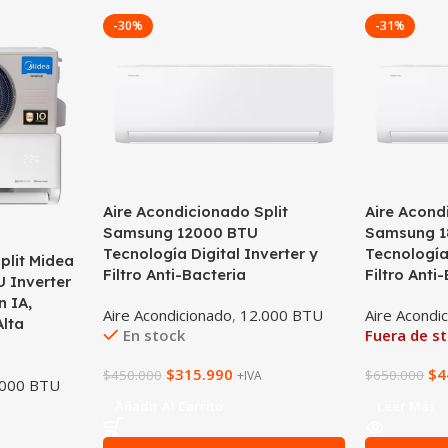
-30%
-31%
Aire Acondicionado Split
Aire Acond
Samsung 12000 BTU
Samsung 1
Tecnología Digital Inverter y
Tecnología 
plit Midea
Filtro Anti-Bacteria
Filtro Anti
 Inverter
n IA,
Aire Acondicionado
,
12.000 BTU
Aire Acondi
lta
En stock
Fuera de s
$
315.990
$
4
$
450.000
$
650.000
+IVA
.000 BTU
Añadir Al Carrito
Leer Más