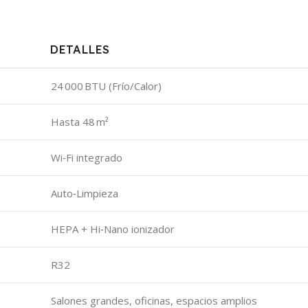
DETALLES
24 000 BTU (Frío/Calor)
Hasta 48 m²
Wi‑Fi integrado
Auto‑Limpieza
HEPA + Hi‑Nano ionizador
R32
Salones grandes, oficinas, espacios amplios