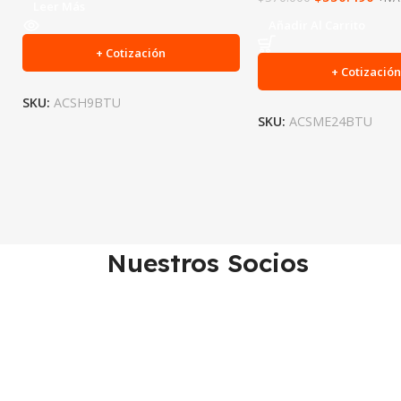
Leer Más
Añadir Al Carrito
+ Cotización
+ Cotizació
SKU:
ACSH9BTU
SKU:
ACSME24BTU
Nuestros Socios