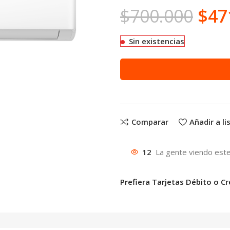
$
700.000
$
47
Sin existencias
Comparar
Añadir a l
12
La gente viendo este
Prefiera Tarjetas Débito o Cr