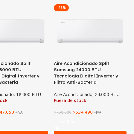
-29%
icionado Split
Aire Acondicionado Split
8000 BTU
Samsung 24000 BTU
Digital Inverter y
Tecnología Digital Inverter y
-Bacteria
Filtro Anti-Bacteria
cionado
,
18.000 BTU
Aire Acondicionado
,
24.000 BTU
tock
Fuera de stock
47.050
$
534.490
$
750.000
+IVA
+IVA
Leer Más