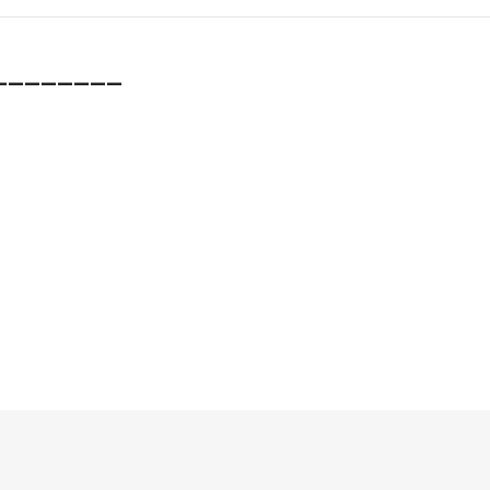
________