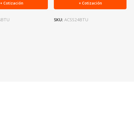
+ Cotización
+ Cotización
8BTU
SKU:
ACSS24BTU