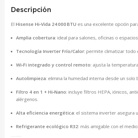
Descripción
El
Hisense Hi‑Vida 24 000 BTU
es una excelente opción para
Amplia cobertura
: ideal para salones, oficinas o espaci
Tecnología Inverter Frío/Calor
: permite climatizar tod
Wi‑Fi integrado y control remoto
: ajusta la temperatur
Autolimpieza
: elimina la humedad interna desde un solo b
Filtro 4 en 1 + Hi‑Nano
: incluye filtros HEPA, iónicos, an
alérgenos.
Alta eficiencia energética
: el sistema inverter asegura u
Refrigerante ecológico R32
: más amigable con el medio 