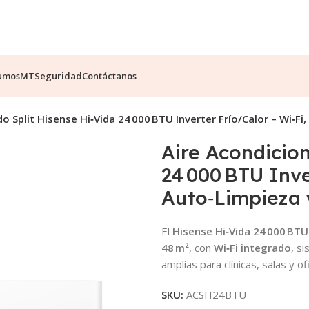
umos
MT
Seguridad
Contáctanos
o Split Hisense Hi‑Vida 24 000 BTU Inverter Frío/Calor – Wi‑Fi
Aire Acondicion
24 000 BTU Inve
Auto‑Limpieza 
El
Hisense Hi‑Vida 24 000 BTU 
48 m²
, con
Wi‑Fi integrado
, s
amplias para clínicas, salas y of
SKU:
ACSH24BTU