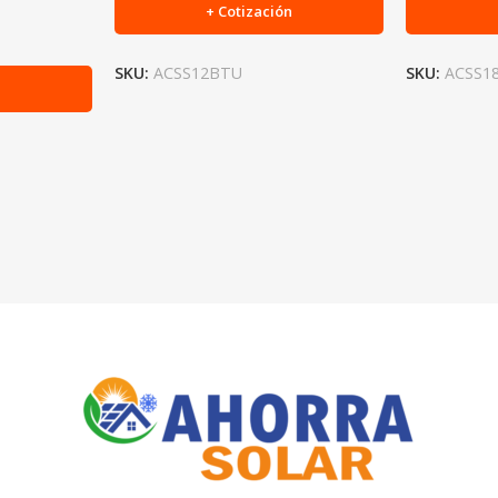
+ Cotización
SKU:
ACSS12BTU
SKU:
ACSS1
n