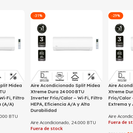
-31%
-29%
plit Midea
Aire Acondicionado Split Midea
Aire Acond
BTU
Xtreme Dura 24 000 BTU
Xtreme Dur
i‑Fi, Filtro
Inverter Frío/Calor – Wi‑Fi, Filtro
Frío/Calor 
a (A/A)
HEPA, Eficiencia A/A y Alta
Extrema y A
Durabilidad
.000 BTU
Aire Acondi
Fuera de s
Aire Acondicionado
,
24.000 BTU
Fuera de stock