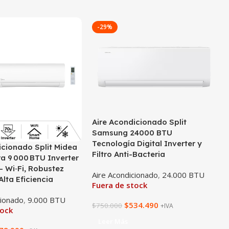
-29%
Aire Acondicionado Split
Samsung 24000 BTU
Tecnología Digital Inverter y
icionado Split Midea
Filtro Anti-Bacteria
a 9 000 BTU Inverter
– Wi‑Fi, Robustez
Aire Acondicionado
,
24.000 BTU
lta Eficiencia
Fuera de stock
cionado
,
9.000 BTU
$
534.490
$
750.000
+IVA
tock
Leer Más