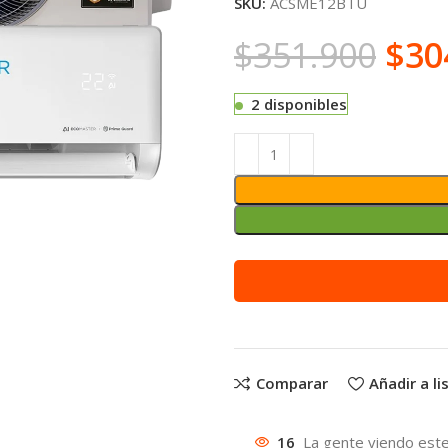
SKU:
ACSME12BTU
$
351.900
$
30
2 disponibles
Alternative:
Comparar
Añadir a l
16
La gente viendo este