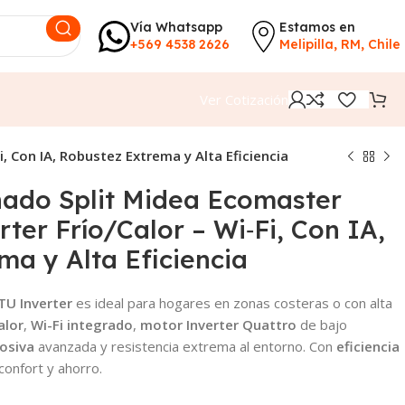
Vía Whatsapp
Estamos en
+569 4538 2626
Melipilla, RM, Chile
Ver Cotización
, Con IA, Robustez Extrema y Alta Eficiencia
nado Split Midea Ecomaster
ter Frío/Calor – Wi‑Fi, Con IA,
ma y Alta Eficiencia
TU Inverter
es ideal para hogares en zonas costeras o con alta
alor
,
Wi-Fi integrado
,
motor Inverter Quattro
de bajo
rosiva
avanzada y resistencia extrema al entorno. Con
eficiencia
confort y ahorro.