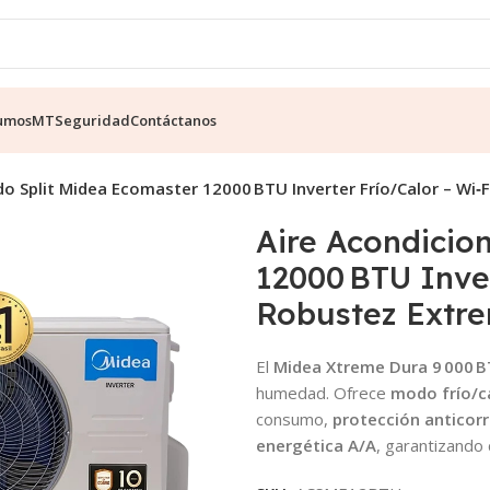
umos
MT
Seguridad
Contáctanos
o Split Midea Ecomaster 12000 BTU Inverter Frío/Calor – Wi‑Fi
Aire Acondicio
12000 BTU Inver
Robustez Extre
El
Midea Xtreme Dura 9 000 B
humedad. Ofrece
modo frío/c
consumo,
protección anticor
energética A/A
, garantizando 