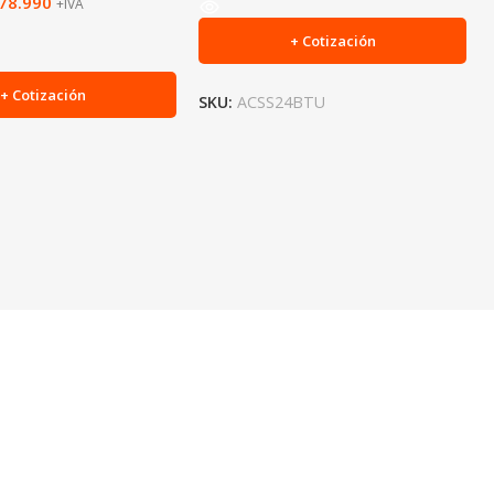
78.990
+IVA
+ Cotización
+ Cotización
SKU:
ACSS24BTU