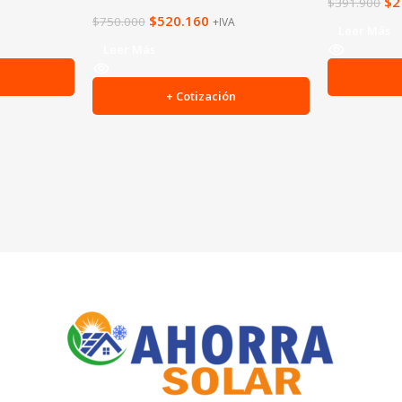
$
2
$
391.900
$
520.160
$
750.000
+IVA
Leer Más
Leer Más
n
+ Cotización