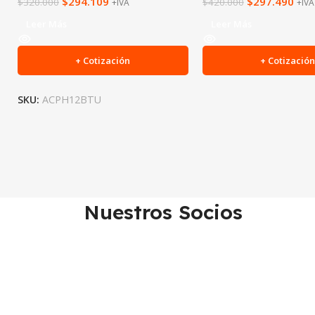
$
294.109
$
297.490
$
320.000
$
420.000
+IVA
+IVA
Leer Más
Leer Más
+ Cotización
+ Cotizació
SKU:
ACPH12BTU
Nuestros Socios