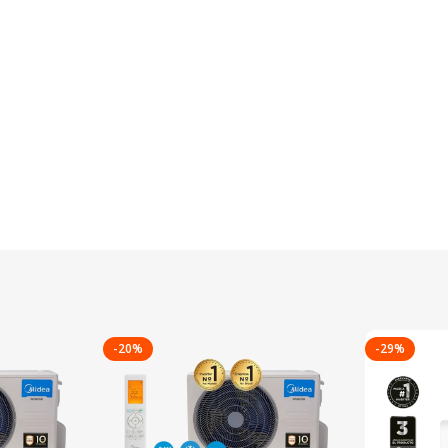
-20%
-29%