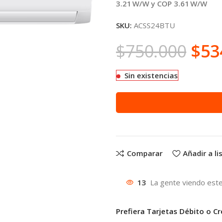
3.21 W/W y COP 3.61 W/W
SKU:
ACSS24BTU
$
750.000
$
53
Sin existencias
Comparar
Añadir a l
13
La gente viendo este
Prefiera Tarjetas Débito o Cr