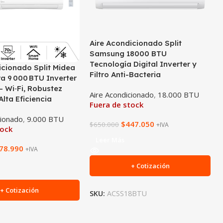
Aire Acondicionado Split
Samsung 18000 BTU
Tecnología Digital Inverter y
icionado Split Midea
Filtro Anti-Bacteria
a 9 000 BTU Inverter
– Wi‑Fi, Robustez
Aire Acondicionado
,
18.000 BTU
lta Eficiencia
Fuera de stock
cionado
,
9.000 BTU
$
447.050
$
650.000
+IVA
tock
Leer Más
78.990
+IVA
+ Cotización
+ Cotización
SKU:
ACSS18BTU