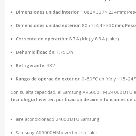
Dimensiones unidad interior
: 1 082 × 337 × 234 mm;
Pes
Dimensiones unidad exterior
: 805 × 554 × 330 mm;
Peso
Corriente de operación
: 8.7 A (frío) y 8.3 A (calor)
Dehumidificación
: 1.75 L/h
Refrigerante
: R32
Rango de operación exterior
: 0–50 °C en frío y −15–24 
Con su alta capacidad, el Samsung AR5000HM 24 000 BTU es
tecnología Inverter
,
purificación de aire
y
funciones de 
aire acondicionado 24000 BTU Samsung
Samsung AR5000HM inverter frío calor