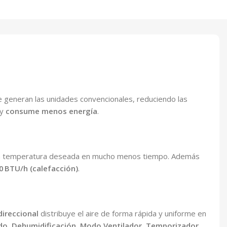
generan las unidades convencionales, reduciendo las
 y
consume menos energía
.
nce la temperatura deseada en mucho menos tiempo. Además
00 BTU/h (calefacción)
.
direccional
distribuye el aire de forma rápida y uniforme en
ido
,
Dehumidificación
,
Modo Ventilador
,
Temporizador