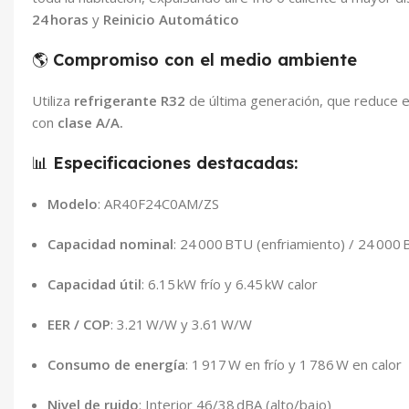
24 horas
y
Reinicio Automático
🌎
Compromiso con el medio ambiente
Utiliza
refrigerante R32
de última generación, que reduce el
con
clase A/A.
📊
Especificaciones destacadas:
Modelo
: AR40F24C0AM/ZS
Capacidad nominal
: 24 000 BTU (enfriamiento) / 24 000 
Capacidad útil
: 6.15 kW frío y 6.45 kW calor
EER / COP
: 3.21 W/W y 3.61 W/W
Consumo de energía
: 1 917 W en frío y 1 786 W en calor
Nivel de ruido
: Interior 46/38 dBA (alto/bajo)