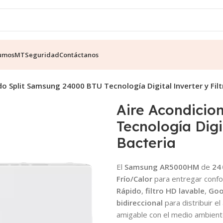
umos
MT
Seguridad
Contáctanos
o Split Samsung 24000 BTU Tecnología Digital Inverter y Filt
Aire Acondicio
Tecnología Digit
Bacteria
El
Samsung AR5000HM
de
24
Frío/Calor
para entregar confo
Rápido
,
filtro HD lavable
,
Goo
bidireccional
para distribuir el
amigable con el medio ambient