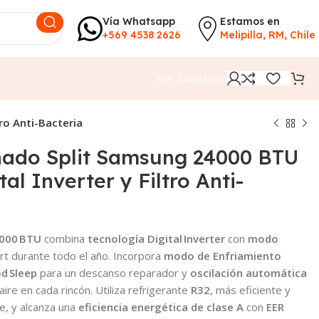
Vía Whatsapp
Estamos en
+569 4538 2626
Melipilla, RM, Chile
Ver Cotización
ro Anti-Bacteria
nado Split Samsung 24000 BTU
al Inverter y Filtro Anti-
 000 BTU
combina
tecnología Digital Inverter
con
modo
rt durante todo el año. Incorpora
modo de Enfriamiento
d Sleep
para un descanso reparador y
oscilación automática
 aire en cada rincón. Utiliza refrigerante
R32
, más eficiente y
e, y alcanza una
eficiencia energética de clase A
con
EER