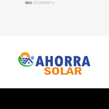
SKU:
ACSME9BTU