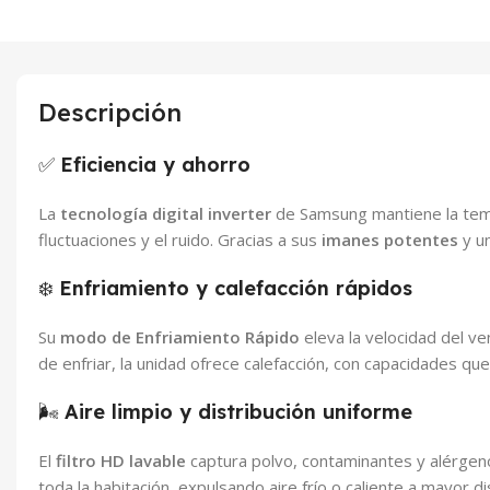
Descripción
✅
Eficiencia y ahorro
La
tecnología digital inverter
de Samsung mantiene la temp
fluctuaciones y el ruido. Gracias a sus
imanes potentes
y u
❄️
Enfriamiento y calefacción rápidos
Su
modo de Enfriamiento Rápido
eleva la velocidad del v
de enfriar, la unidad ofrece calefacción, con capacidades qu
🌬️
Aire limpio y distribución uniforme
El
filtro HD lavable
captura polvo, contaminantes y alérge
toda la habitación, expulsando aire frío o caliente a mayor di