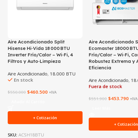
Aire Acondicionado Split
Aire Acondicionado S
Hisense Hi‑Vida 18 000 BTU
Ecomaster 18000 BTU
Inverter Frío/Calor – Wi‑Fi, 4
Frío/Calor – Wi‑Fi, Co
Filtros y Auto‑Limpieza
Robustez Extrema y A
Eficiencia
Aire Acondicionado
,
18.000 BTU
En stock
Aire Acondicionado
,
18
Fuera de stock
$
460.500
$
550.000
+IVA
$
453.790
$
551.900
+IVA
Añadir Al Carrito
Leer Más
+ Cotización
+ Cotizació
SKU:
ACSH18BTU