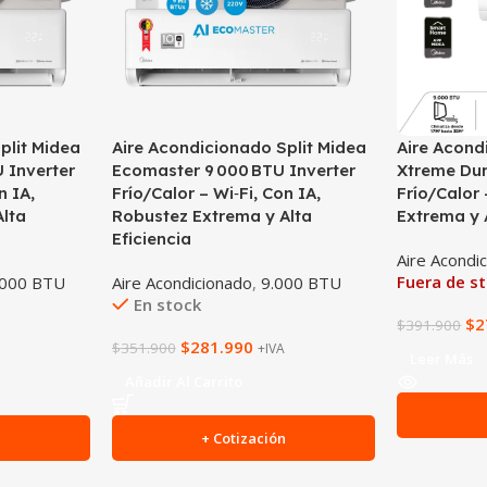
plit Midea
Aire Acondicionado Split Midea
Aire Acond
 Inverter
Ecomaster 9 000 BTU Inverter
Xtreme Dur
n IA,
Frío/Calor – Wi‑Fi, Con IA,
Frío/Calor 
lta
Robustez Extrema y Alta
Extrema y A
Eficiencia
Aire Acondi
Fuera de s
.000 BTU
Aire Acondicionado
,
9.000 BTU
En stock
$
2
$
391.900
$
281.990
$
351.900
+IVA
Leer Más
Añadir Al Carrito
n
+ Cotización