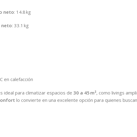
o neto
: 14.8 kg
 neto
: 33.1 kg
°C en calefacción
 ideal para climatizar espacios de
30 a 45 m²
, como livings ampl
confort
lo convierte en una excelente opción para quienes buscan