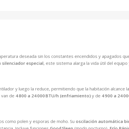
eratura deseada sin los constantes encendidos y apagados que 
n
silenciador especial
, este sistema alarga la vida útil del equipo
entilador y luego la reduce, permitiendo que la habitación alca
e van de
4 800 a 24 000 BTU/h (enfriamiento)
y de
4 900 a 24 0
nos como polen y esporas de moho. Su
oscilación automática bi
stancia. Incluye funciones
Good Sleep
(modo nocturno),
Frío Ráp