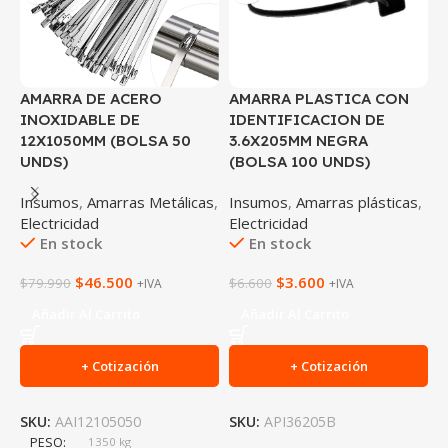
AMARRA DE ACERO
AMARRA PLASTICA CON
A
INOXIDABLE DE
IDENTIFICACION DE
P
12X1050MM (BOLSA 50
3.6X205MM NEGRA
2
UNDS)
(BOLSA 100 UNDS)
B
Insumos
,
Amarras Metálicas
,
Insumos
,
Amarras plásticas
,
I
Electricidad
Electricidad
E
En stock
En stock
$
46.500
$
3.600
$
79.990
$
6.600
$
+IVA
+IVA
Añadir Al Carrito
Añadir Al Carrito
+ Cotización
+ Cotización
SKU:
AAI12105050
SKU:
API36205B
S
PESO
1350 kg