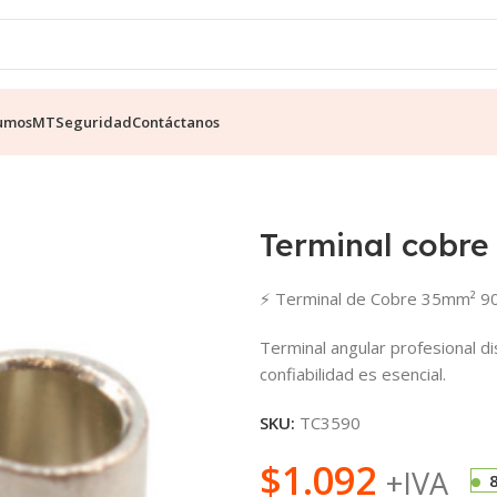
umos
MT
Seguridad
Contáctanos
Terminal cobr
⚡ Terminal de Cobre 35mm² 9
Terminal angular profesional di
confiabilidad es esencial.
SKU:
TC3590
$
1.092
+IVA