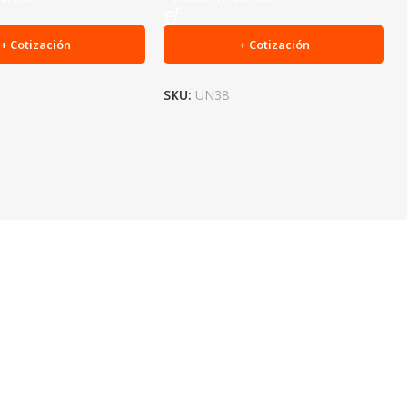
+ Cotización
+ Cotización
SKU:
UN38