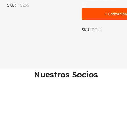
SKU:
TC256
+ Cotizació
SKU:
TC14
Nuestros Socios