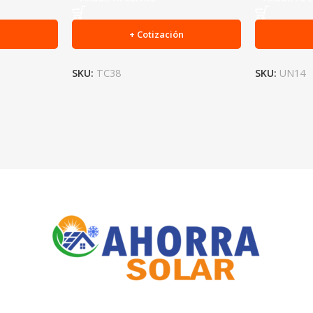
n
+ Cotización
SKU:
TC38
SKU:
UN14