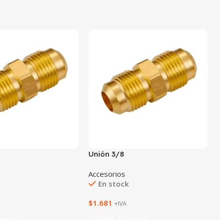
Unión 3/8
Accesorios
En stock
$
1.681
+IVA
arrito
Añadir Al Carrito