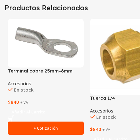
Productos Relacionados
Terminal cobre 25mm-6mm
Accesorios
En stock
Tuerca 1/4
$
840
+IVA
Accesorios
Añadir Al Carrito
En stock
+ Cotización
$
840
+IVA
Añadir Al Carrito