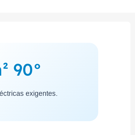
² 90°
éctricas exigentes.