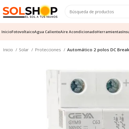
Inicio
Fotovoltaico
Agua Caliente
Aire Acondicionado
Herramientas
Ins
Inicio
Solar
Protecciones
Automático 2 polos DC Brea