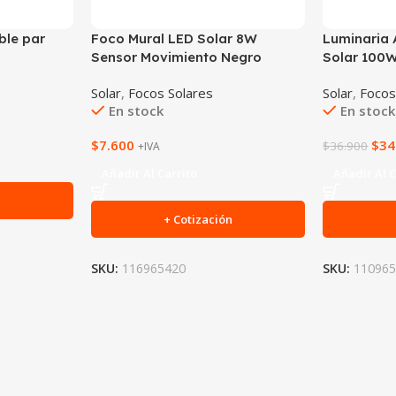
ble par
Foco Mural LED Solar 8W
Luminaria 
Sensor Movimiento Negro
Solar 100W
Solar
,
Focos Solares
Solar
,
Focos
En stock
En stock
$
7.600
$
34
$
36.900
+IVA
Añadir Al Carrito
Añadir Al C
n
+ Cotización
SKU:
116965420
SKU:
11096