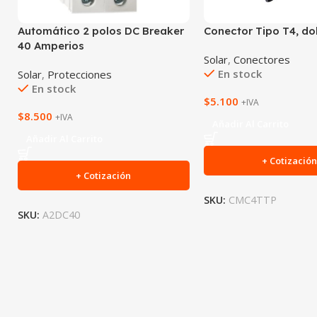
Automático 2 polos DC Breaker
Conector Tipo T4, do
40 Amperios
Solar
,
Conectores
En stock
Solar
,
Protecciones
En stock
$
5.100
+IVA
$
8.500
+IVA
Añadir Al Carrito
Añadir Al Carrito
+ Cotizació
+ Cotización
SKU:
CMC4TTP
SKU:
A2DC40