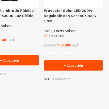
Alumbrado Público
Proyector Solar LED 200W
 3000K Luz Cálida
Regulable con Sensor 3000K
IP65
 Solares
Solar
,
Focos Solares
En stock
.500
+IVA
$
58.900
$
62.700
+IVA
arrito
Añadir Al Carrito
+ Cotización
+ Cotización
5015
SKU:
114965072