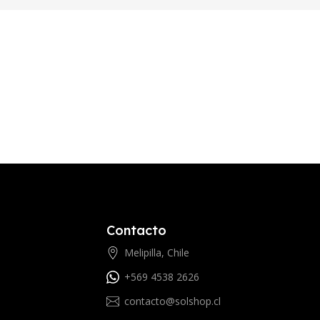
Contacto
Melipilla, Chile
+569 4538 2626
contacto@solshop.cl