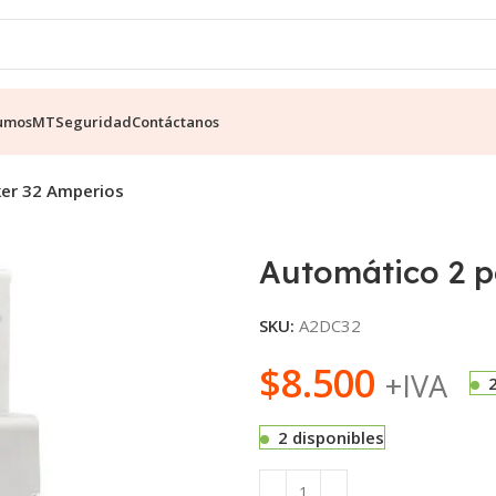
umos
MT
Seguridad
Contáctanos
ker 32 Amperios
Automático 2 p
SKU:
A2DC32
$
8.500
+IVA
2 disponibles
Alternative: