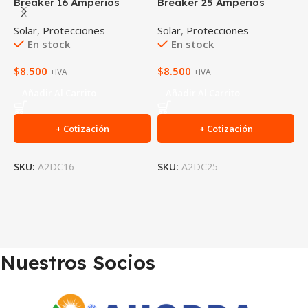
Breaker 16 Amperios
Breaker 25 Amperios
B
Solar
,
Protecciones
Solar
,
Protecciones
S
En stock
En stock
$
8.500
$
8.500
$
+IVA
+IVA
Añadir Al Carrito
Añadir Al Carrito
+ Cotización
+ Cotización
SKU:
A2DC16
SKU:
A2DC25
S
Nuestros Socios