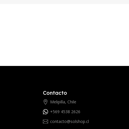
Contacto
Melipilla, Chile
+569 4538 2626
contacto@solshop.cl