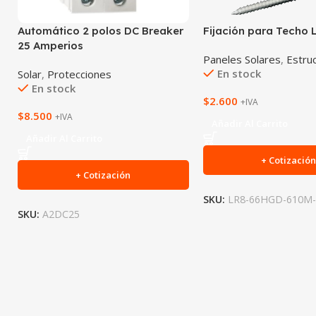
Automático 2 polos DC Breaker
Fijación para Techo 
25 Amperios
Paneles Solares
,
Estru
En stock
Solar
,
Protecciones
En stock
$
2.600
+IVA
$
8.500
+IVA
Añadir Al Carrito
Añadir Al Carrito
+ Cotizació
+ Cotización
SKU:
LR8-66HGD-610M-
SKU:
A2DC25