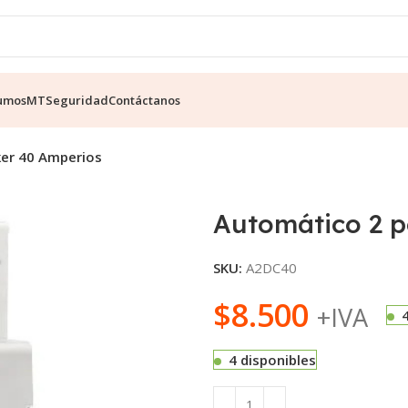
umos
MT
Seguridad
Contáctanos
ker 40 Amperios
Automático 2 p
SKU:
A2DC40
$
8.500
+IVA
4 disponibles
Alternative: