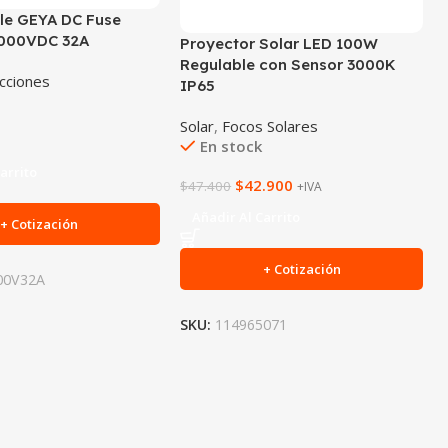
ble GEYA DC Fuse
000VDC 32A
Proyector Solar LED 100W
Regulable con Sensor 3000K
cciones
IP65
Solar
,
Focos Solares
En stock
arrito
$
42.900
$
47.400
+IVA
Añadir Al Carrito
+ Cotización
+ Cotización
00V32A
SKU:
114965071