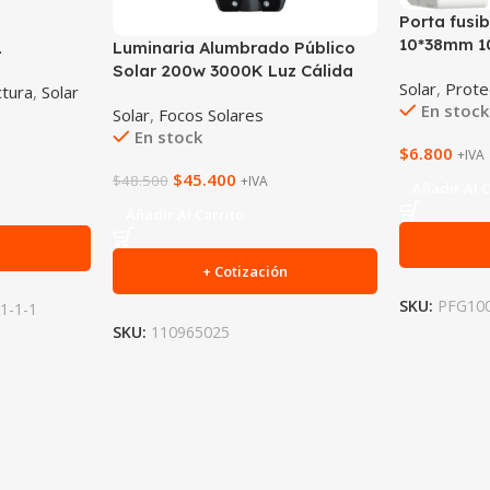
Porta fusi
10*38mm 1
L
Luminaria Alumbrado Público
Solar 200w 3000K Luz Cálida
Solar
,
Prote
ctura
,
Solar
En stock
Solar
,
Focos Solares
En stock
$
6.800
+IVA
$
45.400
$
48.500
+IVA
Añadir Al C
Añadir Al Carrito
n
+ Cotización
SKU:
PFG10
1-1-1
SKU:
110965025