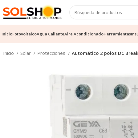
Inicio
Fotovoltaico
Agua Caliente
Aire Acondicionado
Herramientas
Ins
Inicio
Solar
Protecciones
Automático 2 polos DC Brea