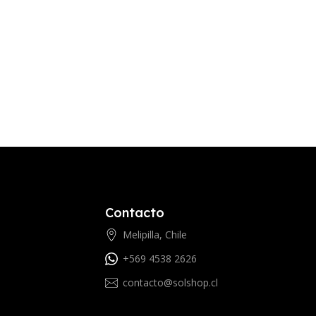
Contacto
Melipilla, Chile
+569 4538 2626
contacto@solshop.cl