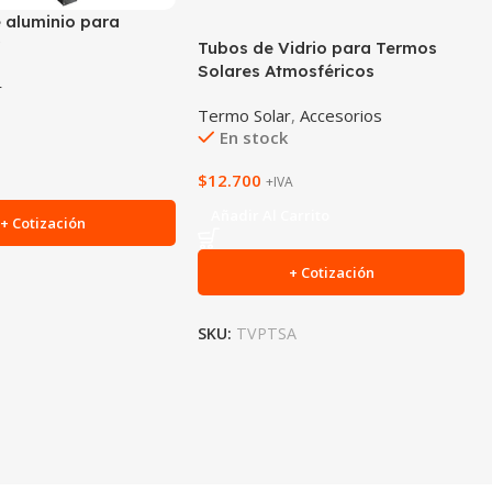
 aluminio para
r
Tubos de Vidrio para Termos
Solares Atmosféricos
r
Termo Solar
,
Accesorios
En stock
$
12.700
+IVA
Añadir Al Carrito
+ Cotización
+ Cotización
SKU:
TVPTSA