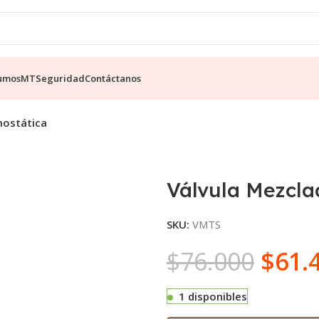
umos
MT
Seguridad
Contáctanos
mostática
Válvula Mezcla
SKU:
VMTS
$
76.000
$
61.
1 disponibles