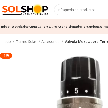
Inicio
Fotovoltaico
Agua Caliente
Aire Acondicionado
Herramientas
Ins
Inicio
Termo Solar
Accesorios
Válvula Mezcladora Ter
-19%