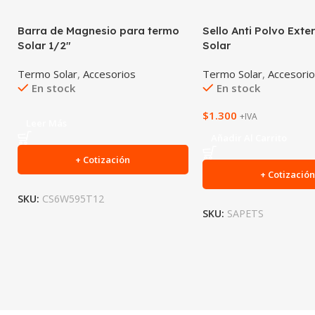
Barra de Magnesio para termo
Sello Anti Polvo Exte
Solar 1/2″
Solar
Termo Solar
,
Accesorios
Termo Solar
,
Accesori
En stock
En stock
$
1.300
+IVA
Leer Más
Añadir Al Carrito
+ Cotización
+ Cotizació
SKU:
CS6W595T12
SKU:
SAPETS