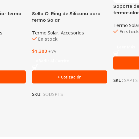
Soporte de
termosola
rior termo
Sello O-Ring de Silicona para
termo Solar
Termo Sola
En stock
os
Termo Solar
,
Accesorios
En stock
Leer Más
$
1.300
+IVA
Añadir Al Carrito
n
+ Cotización
SKU:
SAPTS
SKU:
SODSPTS