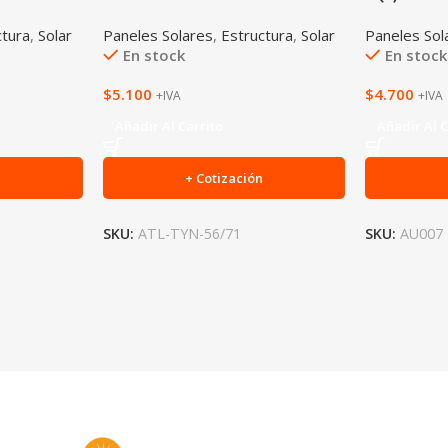
ctura
,
Solar
Paneles Solares
,
Estructura
,
Solar
Paneles Sol
En stock
En stock
$
5.100
$
4.700
+IVA
+IVA
Añadir Al Carrito
Añadir Al C
n
+ Cotización
SKU:
ATL-TYN-56/71
SKU:
AU007