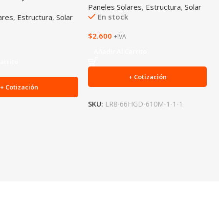
Paneles Solares
,
Estructura
,
Solar
En stock
ares
,
Estructura
,
Solar
$
2.600
+IVA
Añadir Al Carrito
arrito
+ Cotización
+ Cotización
SKU:
LR8-66HGD-610M-1-1-1