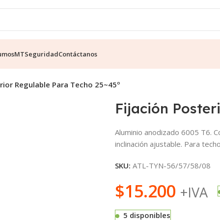
umos
MT
Seguridad
Contáctanos
erior Regulable Para Techo 25~45º
Fijación Poster
Aluminio anodizado 6005 T6. Con
inclinación ajustable. Para tech
SKU:
ATL-TYN-56/57/58/08
$
15.200
+IVA
5 disponibles