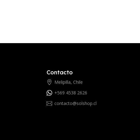
Contacto
Melipilla, Chile
+569 4538 2626
contacto@solshop.cl