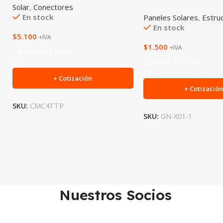
Solar
,
Conectores
En stock
Paneles Solares
,
Estru
En stock
$
5.100
+IVA
$
1.500
+IVA
Añadir Al Carrito
Añadir Al Carrito
+ Cotización
+ Cotizació
SKU:
CMC4TTP
SKU:
GN-X01-1
Nuestros Socios