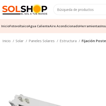
Inicio
Fotovoltaico
Agua Caliente
Aire Acondicionado
Herramientas
Ins
Inicio
Solar
Paneles Solares
Estructura
Fijación Post