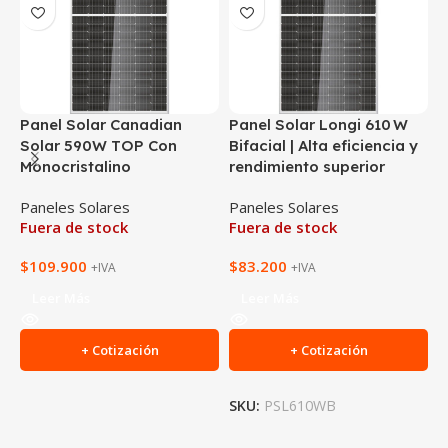
Panel Solar Canadian
Panel Solar Longi 610 W
P
Solar 590W TOP Con
Bifacial | Alta eficiencia y
M
Monocristalino
rendimiento superior
C
Paneles Solares
Paneles Solares
P
Fuera de stock
Fuera de stock
F
$
109.900
$
83.200
$
+IVA
+IVA
Leer Más
Leer Más
+ Cotización
+ Cotización
SKU:
PSL610WB