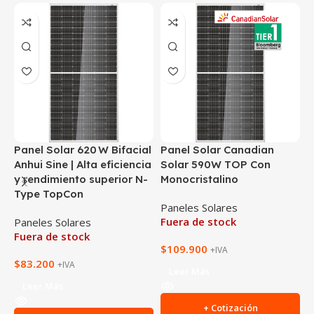
Panel Solar 620 W Bifacial
Panel Solar Canadian
P
Anhui Sine | Alta eficiencia
Solar 590W TOP Con
M
y rendimiento superior N-
Monocristalino
C
Type TopCon
Paneles Solares
P
Fuera de stock
F
Paneles Solares
Fuera de stock
$
109.900
$
+IVA
$
83.200
+IVA
Leer Más
Leer Más
+ Cotización