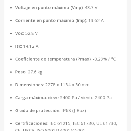
Voltaje en punto máximo (Vmp)
: 43.7 V
Corriente en punto máximo (Imp)
: 13.62 A
Voc
: 52.8 V
Isc
: 14.12 A
Coeficiente de temperatura (Pmax)
: -0.29% / °C
Peso
: 27.6 kg
Dimensiones
: 2278 x 1134 x 30 mm
Carga máxima
: nieve 5400 Pa / viento 2400 Pa
Grado de protección
: IP68 (J-Box)
Certificaciones
: IEC 61215, IEC 61730, UL 61730,
CE, UKCA, ISO 9001/14001/45001