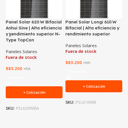
Panel Solar 620 W Bifacial
Panel Solar Longi 610 W
P
Anhui Sine | Alta eficiencia
Bifacial | Alta eficiencia y
M
y rendimiento superior N-
rendimiento superior
C
Type TopCon
Paneles Solares
P
Fuera de stock
F
Paneles Solares
Fuera de stock
$
83.200
$
+IVA
$
83.200
+IVA
Leer Más
Leer Más
+ Cotización
+ Cotización
SKU:
PSL610WB
SKU:
PSL620WBA