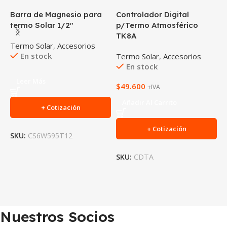
Barra de Magnesio para
Controlador Digital
S
termo Solar 1/2″
p/Termo Atmosférico
t
TK8A
Termo Solar
,
Accesorios
T
En stock
Termo Solar
,
Accesorios
En stock
$
Leer Más
$
49.600
+IVA
Añadir Al Carrito
+ Cotización
+ Cotización
SKU:
CS6W595T12
S
SKU:
CDTA
Nuestros Socios