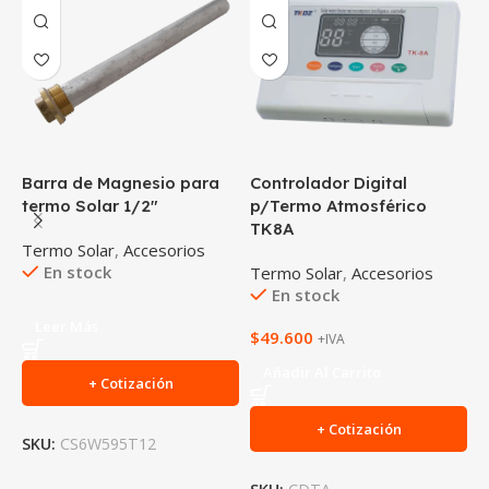
Barra de Magnesio para
Controlador Digital
S
termo Solar 1/2″
p/Termo Atmosférico
t
TK8A
Termo Solar
,
Accesorios
T
En stock
Termo Solar
,
Accesorios
En stock
$
Leer Más
$
49.600
+IVA
Añadir Al Carrito
+ Cotización
+ Cotización
SKU:
CS6W595T12
S