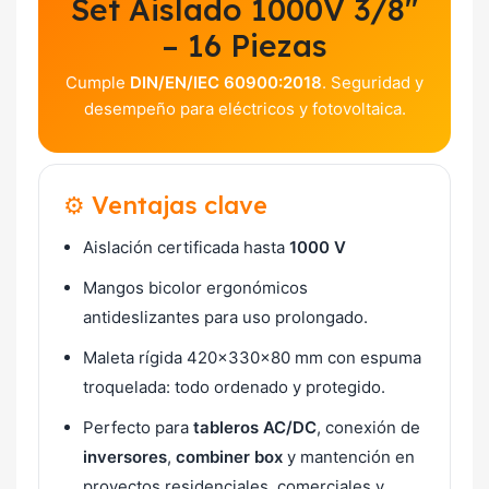
Set Aislado 1000V 3/8″
– 16 Piezas
Cumple
DIN/EN/IEC 60900:2018
. Seguridad y
desempeño para eléctricos y fotovoltaica.
⚙️ Ventajas clave
Aislación certificada hasta
1000 V
Mangos bicolor ergonómicos
antideslizantes para uso prolongado.
Maleta rígida 420×330×80 mm con espuma
troquelada: todo ordenado y protegido.
Perfecto para
tableros AC/DC
, conexión de
inversores
,
combiner box
y mantención en
proyectos residenciales, comerciales y