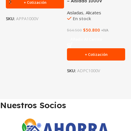
– Aislado 1000V
a
+ Cotización
Aisladas
,
Alicates
A
En stock
SKU:
APPA1000V
$
50.800
$
64.500
$
+IVA
Añadir Al Carrito
+ Cotización
SKU:
ADPC1000V
S
Nuestros Socios