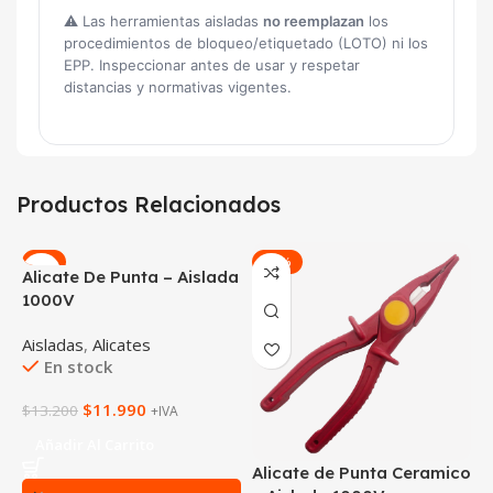
⚠️ Las herramientas aisladas
no reemplazan
los
procedimientos de bloqueo/etiquetado (LOTO) ni los
EPP. Inspeccionar antes de usar y respetar
distancias y normativas vigentes.
Productos Relacionados
-9%
-21%
Alicate De Punta – Aislada
1000V
Aisladas
,
Alicates
En stock
$
11.990
$
13.200
+IVA
Añadir Al Carrito
Alicate de Punta Ceramico
A