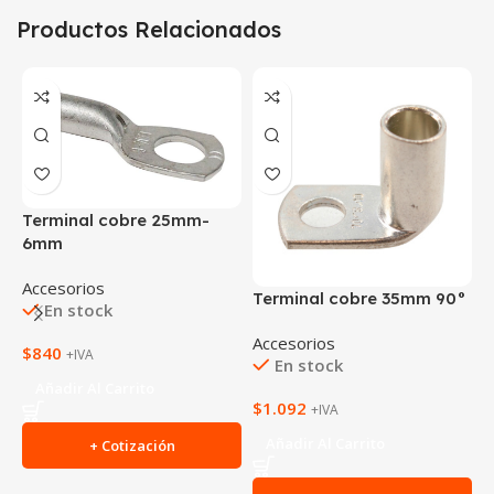
Productos Relacionados
Terminal cobre 25mm-
6mm
Accesorios
Terminal cobre 35mm 90°
T
En stock
Accesorios
A
$
840
+IVA
En stock
Añadir Al Carrito
$
1.092
$
+IVA
Añadir Al Carrito
+ Cotización