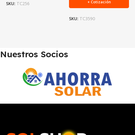
+ Cotización
SKU:
TC256
SKU:
TC3590
S
Nuestros Socios