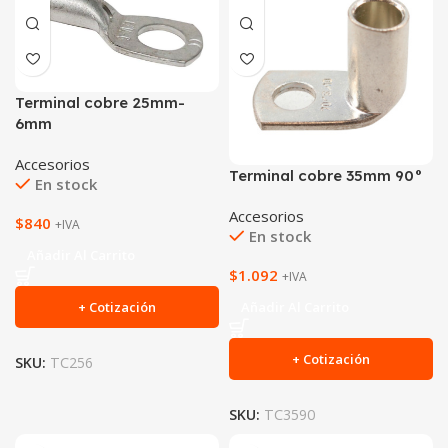
Terminal cobre 25mm-
6mm
Accesorios
Terminal cobre 35mm 90°
En stock
Accesorios
$
840
+IVA
En stock
Añadir Al Carrito
$
1.092
+IVA
Añadir Al Carrito
+ Cotización
+ Cotización
SKU:
TC256
SKU:
TC3590